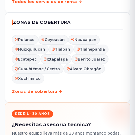
Todos los servicios de renta →
ZONAS DE COBERTURA
Polanco
Coyoacán
Naucalpan
Huixquilucan
Tlalpan
Tlalnepantla
Ecatepec
Iztapalapa
Benito Juárez
Cuauhtémoc / Centro
Álvaro Obregón
Xochimilco
Zonas de cobertura →
REDEIL · 30 AÑOS
¿Necesitas asesoría técnica?
Nuestro equipo lleva más de 30 años montando bodas,