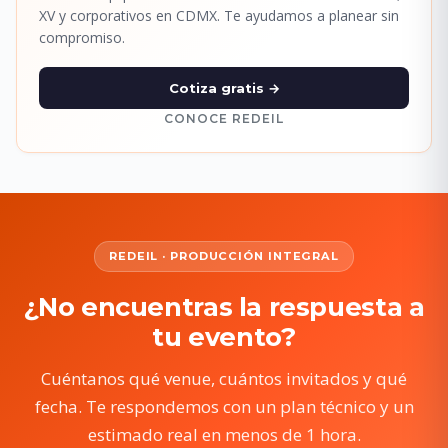
XV y corporativos en CDMX. Te ayudamos a planear sin
compromiso.
Cotiza gratis →
CONOCE REDEIL
REDEIL · PRODUCCIÓN INTEGRAL
¿No encuentras la respuesta a
tu evento?
Cuéntanos qué venue, cuántos invitados y qué
fecha. Te respondemos con un plan técnico y un
estimado real en menos de 1 hora.