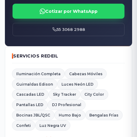
Cotizar por WhatsApp
55 3068 2988
SERVICIOS REDEIL
Iluminación Completa
Cabezas Móviles
Guirnaldas Edison
Luces Neón LED
Cascadas LED
Sky Tracker
City Color
Pantallas LED
DJ Profesional
Bocinas JBL/QSC
Humo Bajo
Bengalas Frías
Confeti
Luz Negra UV