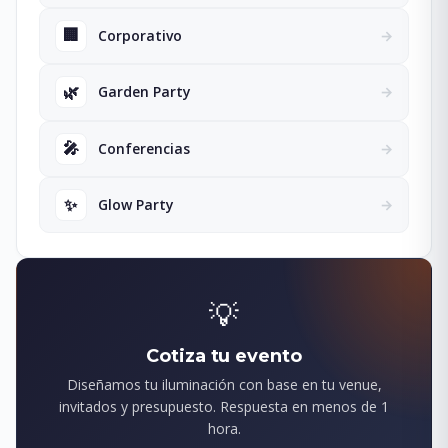
🏢
Corporativo
→
🌿
Garden Party
→
🎤
Conferencias
→
✨
Glow Party
→
💡
Cotiza tu evento
Diseñamos tu iluminación con base en tu venue,
invitados y presupuesto. Respuesta en menos de 1
hora.