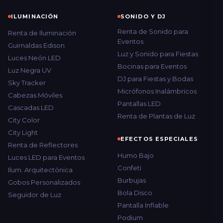
ILUMINACIÓN
SONIDO Y DJ
Renta de Sonido para
Renta de Iluminación
Eventos
Guirnaldas Edison
Luz y Sonido para Fiestas
Luces Neón LED
Bocinas para Eventos
Luz Negra UV
DJ para Fiestas y Bodas
Sky Tracker
Micrófonos Inalámbricos
Cabezas Móviles
Pantallas LED
Cascadas LED
Renta de Plantas de Luz
City Color
City Light
EFECTOS ESPECIALES
Renta de Reflectores
Humo Bajo
Luces LED para Eventos
Confeti
Ilum. Arquitectónica
Burbujas
Gobos Personalizados
Bola Disco
Seguidor de Luz
Pantalla Inflable
Podium