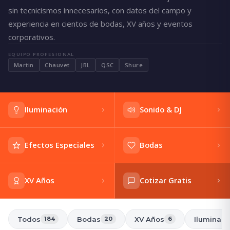
sin tecnicismos innecesarios, con datos del campo y
experiencia en cientos de bodas, XV años y eventos
corporativos.
EQUIPO PROFESIONAL
Martin
Chauvet
JBL
QSC
Shure
Iluminación
Sonido & DJ
Efectos Especiales
Bodas
XV Años
Cotizar Gratis
Todos
Bodas
XV Años
Iluminaci
184
20
6