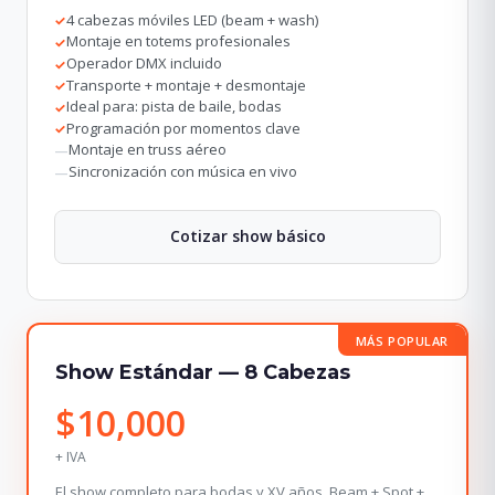
4 cabezas móviles LED (beam + wash)
✓
Montaje en totems profesionales
✓
Operador DMX incluido
✓
Transporte + montaje + desmontaje
✓
Ideal para: pista de baile, bodas
✓
Programación por momentos clave
✓
Montaje en truss aéreo
—
Sincronización con música en vivo
—
Cotizar show básico
MÁS POPULAR
Show Estándar — 8 Cabezas
$10,000
+ IVA
El show completo para bodas y XV años. Beam + Spot +