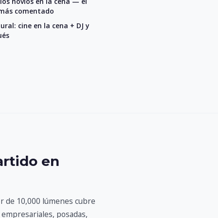
 los novios en la cena — el
más comentado
al: cine en la cena + DJ y
ués
artido en
tor de 10,000 lúmenes cubre
s empresariales, posadas,