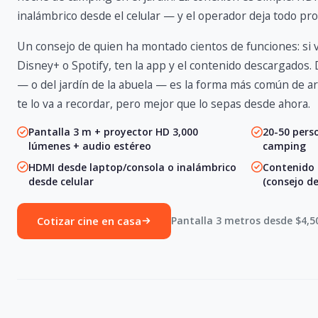
inalámbrico desde el celular — y el operador deja todo pr
Un consejo de quien ha montado cientos de funciones: si v
Disney+ o Spotify, ten la app y el contenido descargados.
— o del jardín de la abuela — es la forma más común de arr
te lo va a recordar, pero mejor que lo sepas desde ahora.
Pantalla 3 m + proyector HD 3,000
20-50 pers
lúmenes + audio estéreo
camping
HDMI desde laptop/consola o inalámbrico
Contenido 
desde celular
(consejo d
Cotizar cine en casa
Pantalla 3 metros desde $4,50