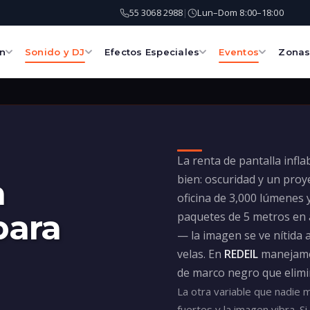
55 3068 2988
Lun–Dom 8:00–18:00
|
ón
Sonido y DJ
Efectos Especiales
Eventos
Zona
La renta de pantalla infl
bien: oscuridad y un proy
a
oficina de 3,000 lúmenes y
para
paquetes de 5 metros en 
— la imagen se ve nítida
velas. En
REDEIL
manejamo
de marco negro que elimin
La otra variable que nadie m
fuertes y la imagen vibra. S