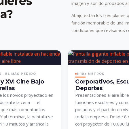
uieres
imagen y sonido probados ant
la?
Abajo están los tres planes 
función memorable de una i
condiciones que revisamos co
 · EL MÁS PEDIDO
8-10+ METROS
y XV: Cine Bajo
Corporativos, Escu
rellas
Deportes
de los novios proyectado en
Presentaciones al aire libre
durante la cena — el
funciones escolares y comu
que más comentan los
posadas y el partido en vi
 Y al terminar, la pantalla se
toda la empresa. Desde 8
n 10 minutos y arranca la
con proyector de 10,000 l