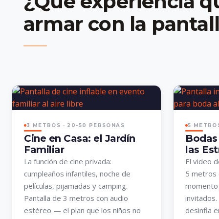
¿Qué experiencia q
armar con la pantal
3 METROS · 20-50 PERSONAS
5 METROS
Cine en Casa: el Jardín
Bodas 
Familiar
las Est
La función de cine privada:
El video 
cumpleaños infantiles, noche de
5 metros 
películas, pijamadas y camping.
momento 
Pantalla de 3 metros con audio
invitados.
estéreo — el plan que los niños no
desinfla e