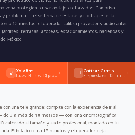
una zona protegida o usar anclajes reforzados. Con brisa
hay problema — el sistema de estacas y contrapesos la
o toma 15 minutos, el operador calibra proyector y audio antes
. Jardines, terrazas, azoteas, estacionamientos, haciendas y
de México.
XV Años
Cotizar Gratis
Luces · Efectos · DJ profesional
Respuesta en <15 min · WhatsApp
e con una tele grande: compite con la experiencia de ir al
 — de
3 a más de 10 metros
— con lona cinematográfica
D calibrado al tamaño y audio profesional, montado en tu
ienda. El inflado toma 15 minutos y el operador deja