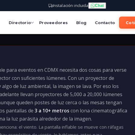
Instalación incluida
Chat
s
Directorio
Proveedores
Blog
Contacto
Coti
able para eventos en CDMX necesita dos cosas para verse
ector con suficientes lúmenes. Con un proyector de
 algo de luz ambiental, la imagen se lava. Por eso los
adelante llevan proyectores de 5,000 a 20,000 lúmenes
 aunque queden postes de luz cerca o las mesas tengan
s pantallas de
3 a 10+ metros
con lona cinematográfica
a la luz parásita alrededor de la imagen.
enciona: el viento. La pantalla inflable se mueve con ráfagas
i hay pronóstico de viento, lo hablamos antes para