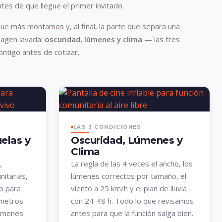
es de que llegue el primer invitado.
que más montamos y, al final, la parte que separa una
magen lavada:
oscuridad, lúmenes y clima
— las tres
ntigo antes de cotizar.
LAS 3 CONDICIONES
elas y
Oscuridad, Lúmenes y
Clima
,
La regla de las 4 veces el ancho, los
nitarias,
lúmenes correctos por tamaño, el
vo para
viento a 25 km/h y el plan de lluvia
 metros
con 24-48 h. Todo lo que revisamos
úmenes.
antes para que la función salga bien.