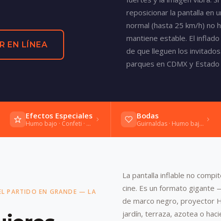
reposicionar la pantalla en 
normal (hasta 25 km/h) no 
mantiene estable. El inflad
R EN LÍNEA
de que lleguen los invitados
parques en CDMX y Estado 
Efectos Especiales
Bodas
Humo bajo · Confeti · Bengalas frías
Guirnaldas · Humo bajo · Vals
La pantalla inflable no compit
cine. Es un formato gigante
 EL PARTIDO EN GRANDE — LA
de marco negro, proyector H
jardín, terraza, azotea o hac