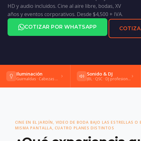
HD y audio incluidos. Cine al aire libre, bodas, XV
años y eventos corporativos. Desde $4,500 + IVA.
COTIZAR POR WHATSAPP
COTIZA
Iluminación
Sonido & DJ
Guirnaldas · Cabezas móviles · Gobos
JBL · QSC · DJ profesional · Shure
CINE EN EL JARDÍN, VIDEO DE BODA BAJO LAS ESTRELLAS O
MISMA PANTALLA, CUATRO PLANES DISTINTOS