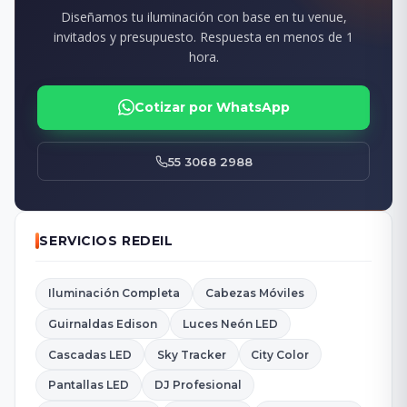
Diseñamos tu iluminación con base en tu venue,
invitados y presupuesto. Respuesta en menos de 1
hora.
Cotizar por WhatsApp
55 3068 2988
SERVICIOS REDEIL
Iluminación Completa
Cabezas Móviles
Guirnaldas Edison
Luces Neón LED
Cascadas LED
Sky Tracker
City Color
Pantallas LED
DJ Profesional