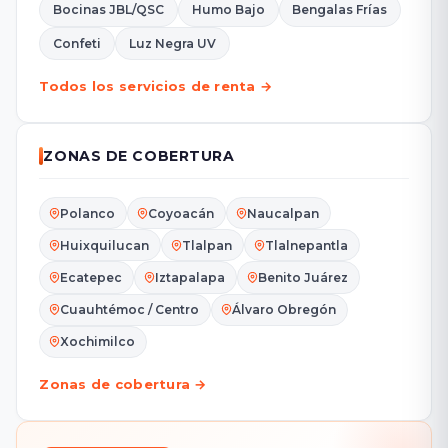
Bocinas JBL/QSC
Humo Bajo
Bengalas Frías
Confeti
Luz Negra UV
Todos los servicios de renta →
ZONAS DE COBERTURA
Polanco
Coyoacán
Naucalpan
Huixquilucan
Tlalpan
Tlalnepantla
Ecatepec
Iztapalapa
Benito Juárez
Cuauhtémoc / Centro
Álvaro Obregón
Xochimilco
Zonas de cobertura →