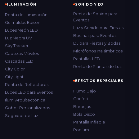
ILUMINACIÓN
SONIDO Y DJ
Renta de Sonido para
Renta de Iluminación
Eventos
Guirnaldas Edison
Luz y Sonido para Fiestas
Luces Neón LED
Bocinas para Eventos
Luz Negra UV
DJ para Fiestas y Bodas
Sky Tracker
Micrófonos Inalámbricos
Cabezas Móviles
Pantallas LED
Cascadas LED
Renta de Plantas de Luz
City Color
City Light
EFECTOS ESPECIALES
Renta de Reflectores
Humo Bajo
Luces LED para Eventos
Confeti
Ilum. Arquitectónica
Burbujas
Gobos Personalizados
Bola Disco
Seguidor de Luz
Pantalla Inflable
Podium