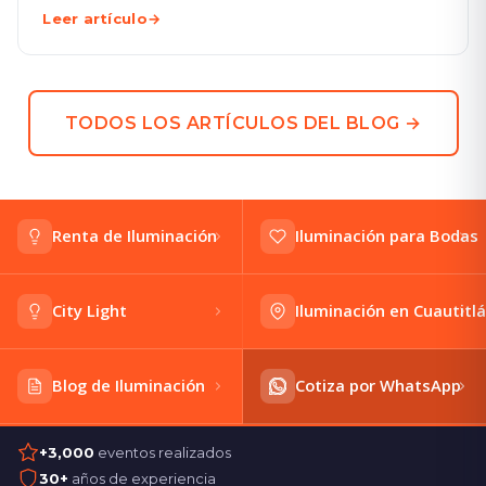
Leer artículo
→
TODOS LOS ARTÍCULOS DEL BLOG →
Renta de Iluminación
Iluminación para Bodas
City Light
Iluminación en Cuautitl
Blog de Iluminación
Cotiza por WhatsApp
+3,000
eventos realizados
30+
años de experiencia