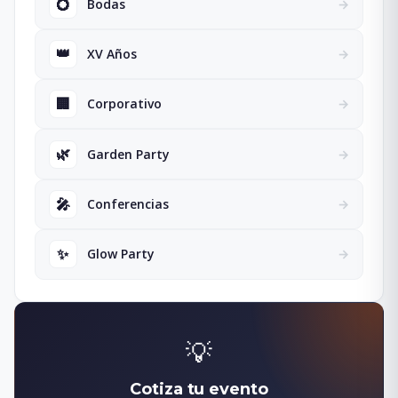
💍
Bodas
→
👑
XV Años
→
🏢
Corporativo
→
🌿
Garden Party
→
🎤
Conferencias
→
✨
Glow Party
→
💡
Cotiza tu evento