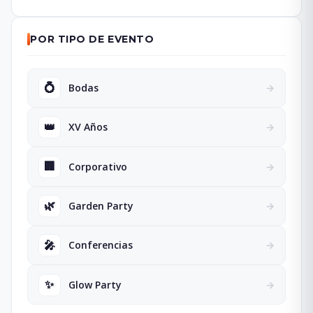
POR TIPO DE EVENTO
💍
Bodas
→
👑
XV Años
→
🏢
Corporativo
→
🌿
Garden Party
→
🎤
Conferencias
→
✨
Glow Party
→