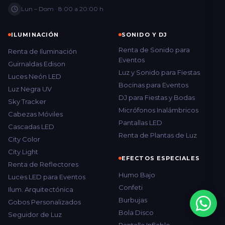
Lun – Dom · 8:00 a 20:00 h
ILUMINACIÓN
SONIDO Y DJ
Renta de Sonido para
Renta de Iluminación
Eventos
Guirnaldas Edison
Luz y Sonido para Fiestas
Luces Neón LED
Bocinas para Eventos
Luz Negra UV
DJ para Fiestas y Bodas
Sky Tracker
Micrófonos Inalámbricos
Cabezas Móviles
Pantallas LED
Cascadas LED
Renta de Plantas de Luz
City Color
City Light
EFECTOS ESPECIALES
Renta de Reflectores
Humo Bajo
Luces LED para Eventos
Confeti
Ilum. Arquitectónica
Burbujas
Gobos Personalizados
Bola Disco
Seguidor de Luz
Pantalla Inflable