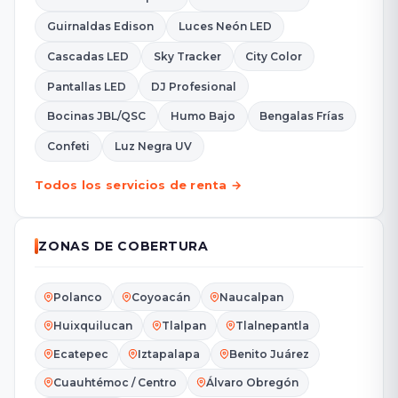
Guirnaldas Edison
Luces Neón LED
Cascadas LED
Sky Tracker
City Color
Pantallas LED
DJ Profesional
Bocinas JBL/QSC
Humo Bajo
Bengalas Frías
Confeti
Luz Negra UV
Todos los servicios de renta →
ZONAS DE COBERTURA
Polanco
Coyoacán
Naucalpan
Huixquilucan
Tlalpan
Tlalnepantla
Ecatepec
Iztapalapa
Benito Juárez
Cuauhtémoc / Centro
Álvaro Obregón