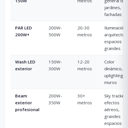
150W
metros
general de
jardines,
fachadas
PAR LED
200W-
20-30
Iluminación
200W+
500W
metros
arquitectóni
espacios
grandes
Wash LED
150W-
12-20
Color
exterior
300W
metros
dinámico,
uplighting d
muros
Beam
200W-
30+
Sky trackers
exterior
350W
metros
efectos
profesional
aéreos,
grandes
espacios