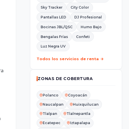
Sky Tracker
City Color
Pantallas LED
DJ Profesional
Bocinas JBL/QSC
Humo Bajo
Bengalas Frías
Confeti
Luz Negra UV
Todos los servicios de renta →
ra
ZONAS DE COBERTURA
Polanco
Coyoacán
Naucalpan
Huixquilucan
Tlalpan
Tlalnepantla
a
Ecatepec
Iztapalapa