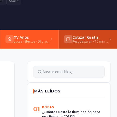
SC
Shure
XV Años
Cotizar Gratis
Luces · Efectos · DJ profesional
Respuesta en <15 min · WhatsApp
MÁS LEÍDOS
01
BODAS
¿Cuánto Cuesta la Iluminación para
una Boda en CDMX?