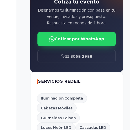
Cotiza tu evento
Diseñamos tu iluminación con base en tu
venue, invitados y presupuesto.
Respuesta en menos de 1 hora.
Cotizar por WhatsApp
55 3068 2988
SERVICIOS REDEIL
Iluminación Completa
Cabezas Móviles
Guirnaldas Edison
Luces Neón LED
Cascadas LED