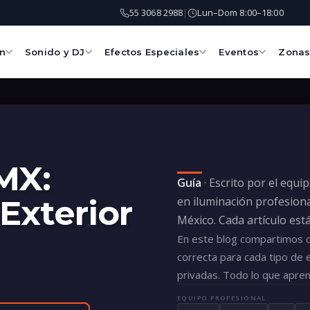
55 3068 2988
Lun–Dom 8:00–18:00
|
ón
Sonido y DJ
Efectos Especiales
Eventos
Zona
MX:
Guía
· Escrito por el equi
Exterior
en iluminación profesiona
México. Cada artículo est
En este blog compartimos co
correcta para cada tipo de 
privadas. Todo lo que apre
EQUIPO PROFESIONAL