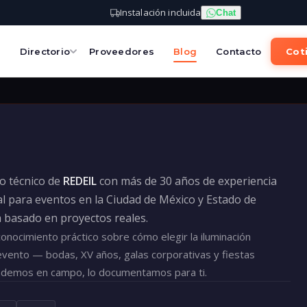
Instalación incluida
Chat
s
Directorio
Proveedores
Blog
Contacto
Coti
po técnico de
REDEIL
con más de 30 años de experiencia
l para eventos en la Ciudad de México y Estado de
á basado en proyectos reales.
nocimiento práctico sobre cómo elegir la iluminación
evento — bodas, XV años, galas corporativas y fiestas
ndemos en campo, lo documentamos para ti.