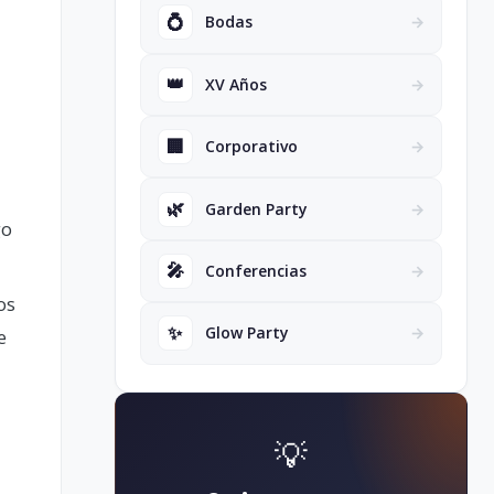
💍
Bodas
→
👑
XV Años
→
🏢
Corporativo
→
🌿
Garden Party
→
go
🎤
Conferencias
→
os
✨
Glow Party
→
e
💡