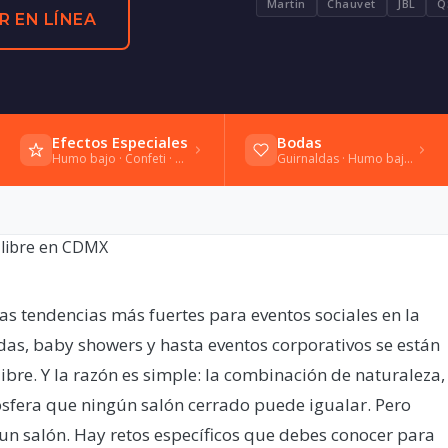
Martin
Chauvet
JBL
Q
R EN LÍNEA
Efectos Especiales
Bodas
Humo bajo · Confeti · Bengalas frías
Guirnaldas · Humo bajo · Vals
as tendencias más fuertes para eventos sociales en la
s, baby showers y hasta eventos corporativos se están
libre. Y la razón es simple: la combinación de naturaleza,
ósfera que ningún salón cerrado puede igualar. Pero
un salón. Hay retos específicos que debes conocer para