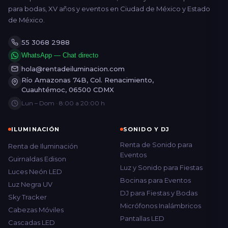
para bodas, XV años y eventos en Ciudad de México y Estado
de México.
55 3068 2988
WhatsApp — Chat directo
hola@rentadeiluminacion.com
Río Amazonas 74B, Col. Renacimiento,
Cuauhtémoc, 06500 CDMX
Lun – Dom · 8:00 a 20:00 h
ILUMINACIÓN
SONIDO Y DJ
Renta de Sonido para
Renta de Iluminación
Eventos
Guirnaldas Edison
Luz y Sonido para Fiestas
Luces Neón LED
Bocinas para Eventos
Luz Negra UV
DJ para Fiestas y Bodas
Sky Tracker
Micrófonos Inalámbricos
Cabezas Móviles
Pantallas LED
Cascadas LED