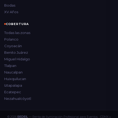
Bodas
XV Años
COBERTURA
Todas las zonas
Polanco
Coyoacán
Benito Juárez
Miguel Hidalgo
Tlalpan
Naucalpan
Huixquilucan
Iztapalapa
Ecatepec
Nezahualcóyotl
© 2026
REDEIL
— Renta de Iluminación Profesional para Eventos · CDMX y