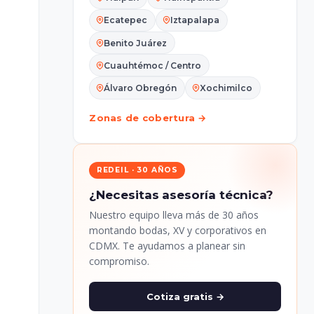
Ecatepec
Iztapalapa
Benito Juárez
Cuauhtémoc / Centro
Álvaro Obregón
Xochimilco
Zonas de cobertura →
REDEIL · 30 AÑOS
¿Necesitas asesoría técnica?
Nuestro equipo lleva más de 30 años
montando bodas, XV y corporativos en
CDMX. Te ayudamos a planear sin
compromiso.
Cotiza gratis →