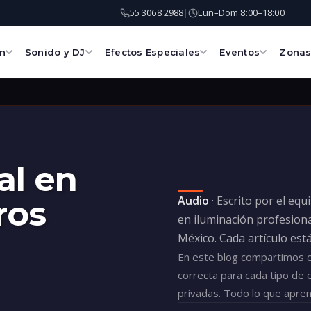
55 3068 2988
Lun–Dom 8:00–18:00
|
ón
Sonido y DJ
Efectos Especiales
Eventos
Zona
al en
Audio
· Escrito por el equ
ros
en iluminación profesiona
México. Cada artículo est
En este blog compartimos co
correcta para cada tipo de 
privadas. Todo lo que apre