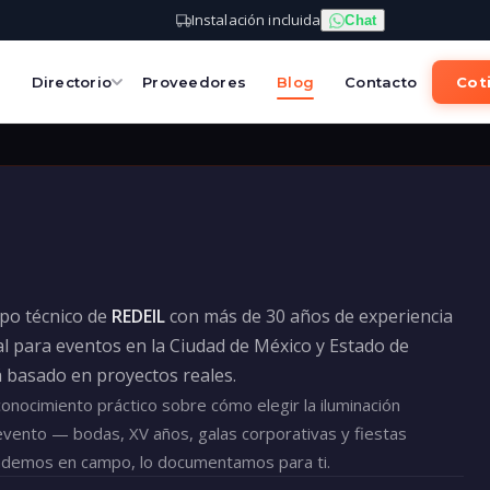
Instalación incluida
Chat
s
Directorio
Proveedores
Blog
Contacto
Coti
ipo técnico de
REDEIL
con más de 30 años de experiencia
l para eventos en la Ciudad de México y Estado de
á basado en proyectos reales.
nocimiento práctico sobre cómo elegir la iluminación
evento — bodas, XV años, galas corporativas y fiestas
ndemos en campo, lo documentamos para ti.