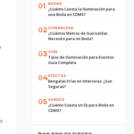
01
BODAS
¿Cuánto Cuesta la Iluminación para
una Boda en CDMX?
02
GUIRNALDAS
¿Cuántos Metros de Guirnaldas
Necesito para mi Boda?
e
03
GUÍA
s
Tipos de Iluminación para Eventos:
Guía Completa
04
EFECTOS
Bengalas Frías en Interiores: ¿Son
Seguras?
05
SONIDO
¿Cuánto Cuesta un DJ para Boda en
CDMX?
so