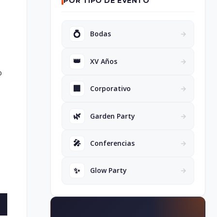
POR TIPO DE EVENTO
💍
Bodas
→
👑
XV Años
→
o
🏢
Corporativo
→
🌿
Garden Party
→
🎤
Conferencias
→
✨
Glow Party
→