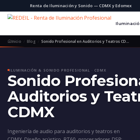
Renta de Iluminación y Sonido — CDMX y Edomex
Iluminaci
Inicio
Blog
Sonido Profesional en Auditorios y Teatros CD…
ILUMINACIÓN & SONIDO PROFESIONAL · CDMX
Sonido Profesion
Auditorios y Teat
CDMX
Ingeniería de audio para auditorios y teatros en
CDMX. Diseño acústico, RT60, procesadores DSP: