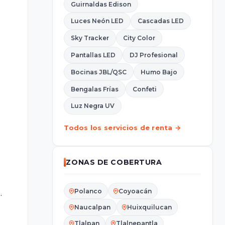
Guirnaldas Edison
Luces Neón LED
Cascadas LED
Sky Tracker
City Color
Pantallas LED
DJ Profesional
Bocinas JBL/QSC
Humo Bajo
Bengalas Frías
Confeti
Luz Negra UV
Todos los servicios de renta →
ZONAS DE COBERTURA
.
Polanco
Coyoacán
Naucalpan
Huixquilucan
Tlalpan
Tlalnepantla