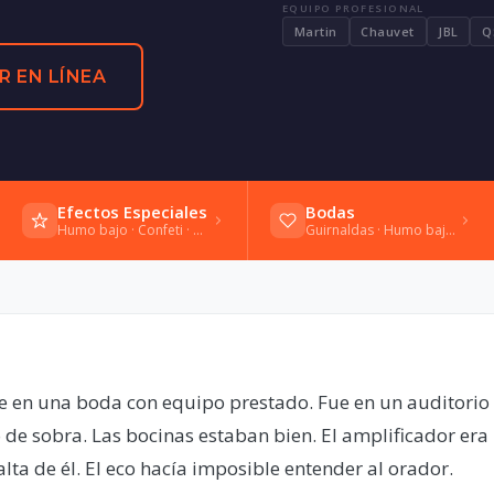
EQUIPO PROFESIONAL
Martin
Chauvet
JBL
Q
R EN LÍNEA
Efectos Especiales
Bodas
Humo bajo · Confeti · Bengalas frías
Guirnaldas · Humo bajo · Vals
e en una boda con equipo prestado. Fue en un auditorio
 de sobra. Las bocinas estaban bien. El amplificador era
alta de él. El eco hacía imposible entender al orador.