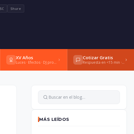
SC
Shure
XV Años
Cotizar Gratis
Luces · Efectos · DJ profesional
Respuesta en <15 min · WhatsApp
MÁS LEÍDOS