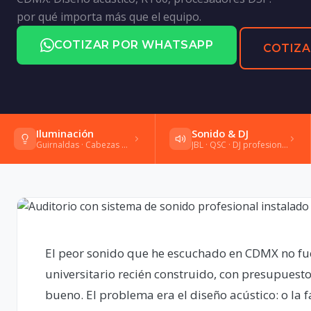
por qué importa más que el equipo.
COTIZAR POR WHATSAPP
COTIZA
Iluminación
Sonido & DJ
Guirnaldas · Cabezas móviles · Gobos
JBL · QSC · DJ profesional · Shure
El peor sonido que he escuchado en CDMX no fu
universitario recién construido, con presupuesto
bueno. El problema era el diseño acústico: o la f