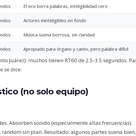
undos
El eco borra palabras, inteligibilidad cero
undos
Actores ininteligibles en fondo
undos
Música suena borrosa, sin claridad
undos
Apropiado para órgano y canto, pero palabra difícil
nito Juárez): muchos tienen RT60 de 2.5-3.5 segundos. Pa
e se dice.
tico (no solo equipo)
des. Absorben sonido (especialmente altas frecuencias).
random sin plan. Resultado: algunos partes suena bien,