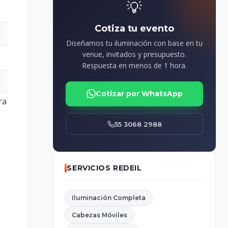
💡
Cotiza tu evento
Diseñamos tu iluminación con base en tu
venue, invitados y presupuesto.
Respuesta en menos de 1 hora.
Cotizar por WhatsApp
ra
55 3068 2988
SERVICIOS REDEIL
Iluminación Completa
Cabezas Móviles