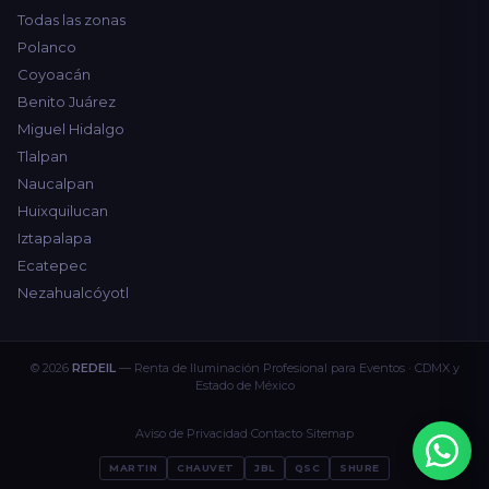
Todas las zonas
Polanco
Coyoacán
Benito Juárez
Miguel Hidalgo
Tlalpan
Naucalpan
Huixquilucan
Iztapalapa
Ecatepec
Nezahualcóyotl
© 2026
REDEIL
— Renta de Iluminación Profesional para Eventos · CDMX y
Estado de México
Aviso de Privacidad
·
Contacto
·
Sitemap
MARTIN
CHAUVET
JBL
QSC
SHURE