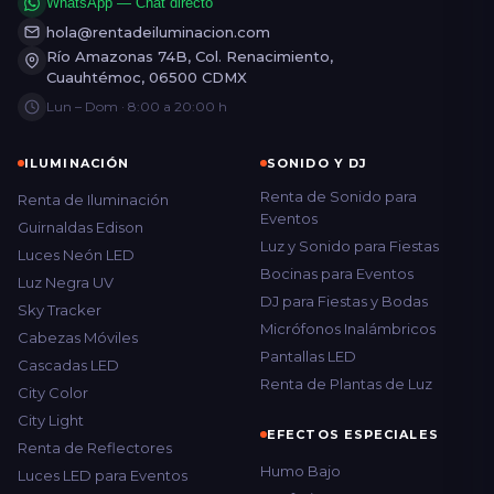
WhatsApp — Chat directo
hola@rentadeiluminacion.com
Río Amazonas 74B, Col. Renacimiento,
Cuauhtémoc, 06500 CDMX
Lun – Dom · 8:00 a 20:00 h
ILUMINACIÓN
SONIDO Y DJ
Renta de Sonido para
Renta de Iluminación
Eventos
Guirnaldas Edison
Luz y Sonido para Fiestas
Luces Neón LED
Bocinas para Eventos
Luz Negra UV
DJ para Fiestas y Bodas
Sky Tracker
Micrófonos Inalámbricos
Cabezas Móviles
Pantallas LED
Cascadas LED
Renta de Plantas de Luz
City Color
City Light
EFECTOS ESPECIALES
Renta de Reflectores
Humo Bajo
Luces LED para Eventos