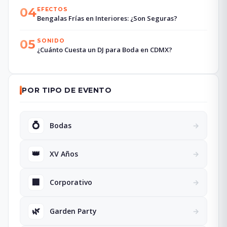
04
EFECTOS
Bengalas Frías en Interiores: ¿Son Seguras?
05
SONIDO
¿Cuánto Cuesta un DJ para Boda en CDMX?
POR TIPO DE EVENTO
💍
Bodas
→
👑
XV Años
→
🏢
Corporativo
→
🌿
Garden Party
→