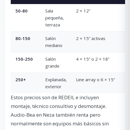
50-80
Sala
2 × 12”
pequeña,
terraza
80-150
Salón
2 × 15” activas
mediano
150-250
Salón
4 × 15” o 2 × 18”
grande
250+
Explanada,
Line array o 6 × 15”
exterior
Estos precios son de REDEIL e incluyen
montaje, técnico consultivo y desmontaje.
Audio-Bea en Neza también renta pero
normalmente son equipos más básicos sin