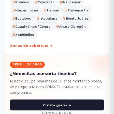
Polanco
Coyoacán
Naucalpan
Huixquilucan
Tlalpan
Tlalnepantla
Ecatepec
Iztapalapa
Benito Juárez
Cuauhtémoc / Centro
Álvaro Obregón
Xochimilco
Zonas de cobertura →
REDEIL · 30 AÑOS
¿Necesitas asesoría técnica?
Nuestro equipo lleva más de 30 años montando bodas,
XV y corporativos en CDMX. Te ayudamos a planear sin
compromiso.
Cotiza gratis →
CONOCE REDEIL