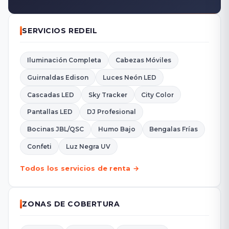
SERVICIOS REDEIL
Iluminación Completa
Cabezas Móviles
Guirnaldas Edison
Luces Neón LED
Cascadas LED
Sky Tracker
City Color
Pantallas LED
DJ Profesional
Bocinas JBL/QSC
Humo Bajo
Bengalas Frías
Confeti
Luz Negra UV
Todos los servicios de renta →
ZONAS DE COBERTURA