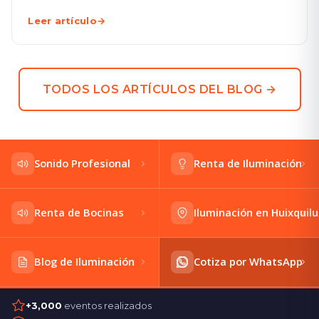
Leer artículo
→
TODOS LOS ARTÍCULOS DEL BLOG →
Sonido Profesional
Renta de Iluminación
Renta de Bocinas
Iluminación en Huixquil
Blog de Iluminación
Cotiza por WhatsApp
+3,000
eventos realizados