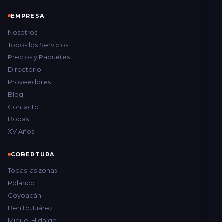
EMPRESA
Nosotros
Todos los Servicios
Precios y Paquetes
Directorio
Proveedores
Blog
Contacto
Bodas
XV Años
COBERTURA
Todas las zonas
Polanco
Coyoacán
Benito Juárez
Miguel Hidalgo