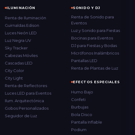
ILUMINACIÓN
SONIDO Y DJ
Renta de Sonido para
Renta de Iluminación
Eventos
Guirnaldas Edison
Luz y Sonido para Fiestas
Luces Neón LED
Bocinas para Eventos
Luz Negra UV
DJ para Fiestas y Bodas
Sky Tracker
Micrófonos Inalámbricos
Cabezas Móviles
Pantallas LED
Cascadas LED
Renta de Plantas de Luz
City Color
City Light
EFECTOS ESPECIALES
Renta de Reflectores
Humo Bajo
Luces LED para Eventos
Confeti
Ilum. Arquitectónica
Burbujas
Gobos Personalizados
Bola Disco
Seguidor de Luz
Pantalla Inflable
Podium