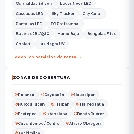
Guirnaldas Edison
Luces Neón LED
Cascadas LED
Sky Tracker
City Color
Pantallas LED
DJ Profesional
Bocinas JBL/QSC
Humo Bajo
Bengalas Frías
Confeti
Luz Negra UV
Todos los servicios de renta →
ZONAS DE COBERTURA
Polanco
Coyoacán
Naucalpan
Huixquilucan
Tlalpan
Tlalnepantla
Ecatepec
Iztapalapa
Benito Juárez
Cuauhtémoc / Centro
Álvaro Obregón
Xochimilco