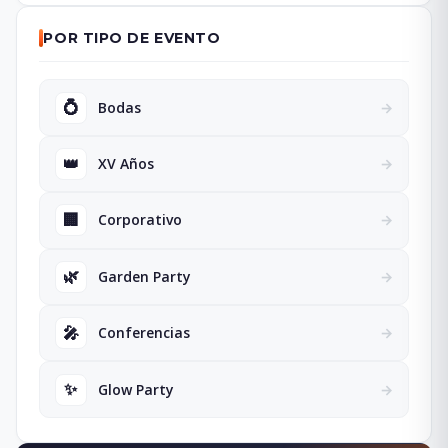
POR TIPO DE EVENTO
💍
Bodas
→
👑
XV Años
→
🏢
Corporativo
→
🌿
Garden Party
→
🎤
Conferencias
→
✨
Glow Party
→