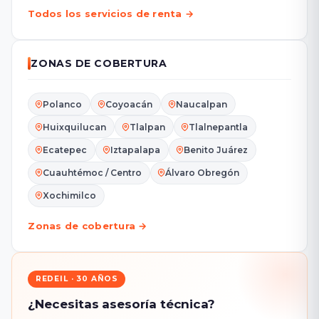
Todos los servicios de renta →
ZONAS DE COBERTURA
Polanco
Coyoacán
Naucalpan
Huixquilucan
Tlalpan
Tlalnepantla
Ecatepec
Iztapalapa
Benito Juárez
Cuauhtémoc / Centro
Álvaro Obregón
Xochimilco
Zonas de cobertura →
REDEIL · 30 AÑOS
¿Necesitas asesoría técnica?