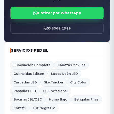
Cotizar por WhatsApp
55 3068 2988
SERVICIOS REDEIL
Iluminación Completa
Cabezas Móviles
Guirnaldas Edison
Luces Neón LED
Cascadas LED
Sky Tracker
City Color
Pantallas LED
DJ Profesional
Bocinas JBL/QSC
Humo Bajo
Bengalas Frías
Confeti
Luz Negra UV