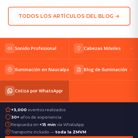
TODOS LOS ARTÍCULOS DEL BLOG →
Sonido Profesional
Cabezas Móviles
Iluminación en Naucalpan
Blog de Iluminación
Cotiza por WhatsApp
+3,000
eventos realizados
30+
años de experiencia
Respuesta en
<15 min
vía WhatsApp
Transporte incluido —
toda la ZMVM