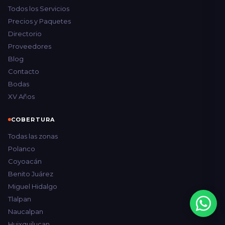
Todos los Servicios
Precios y Paquetes
Directorio
Proveedores
Blog
Contacto
Bodas
XV Años
COBERTURA
Todas las zonas
Polanco
Coyoacán
Benito Juárez
Miguel Hidalgo
Tlalpan
Naucalpan
Huixquilucan