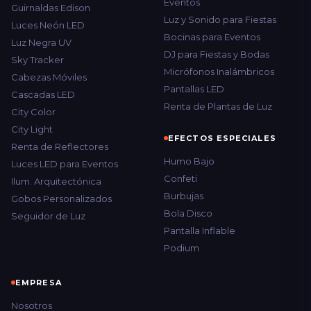
Eventos
Guirnaldas Edison
Luz y Sonido para Fiestas
Luces Neón LED
Bocinas para Eventos
Luz Negra UV
DJ para Fiestas y Bodas
Sky Tracker
Micrófonos Inalámbricos
Cabezas Móviles
Pantallas LED
Cascadas LED
Renta de Plantas de Luz
City Color
City Light
EFECTOS ESPECIALES
Renta de Reflectores
Humo Bajo
Luces LED para Eventos
Confeti
Ilum. Arquitectónica
Burbujas
Gobos Personalizados
Bola Disco
Seguidor de Luz
Pantalla Inflable
Podium
EMPRESA
Nosotros