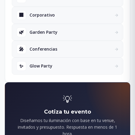
🏢
Corporativo
→
🌿
Garden Party
→
🎤
Conferencias
→
✨
Glow Party
→
💡
Cotiza tu evento
Diseñamos tu iluminación con base en tu venue,
invitados y presupuesto. Respuesta en menos de 1
hora.