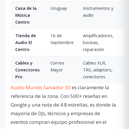
Casa de la
Uruguay
Instrumentos y
3
Música
audio
(
Centro
Tienda de
16 de
Amplificadores,
1
Audio El
Septiembre
bocinas,
(
Centro
reparación
Cables y
Correo
Cables XLR,
2
Conectores
Mayor
TRS, adapters,
(
Pro
conectores
Audio Mundo Salvador 30
es claramente la
referencia de la zona. Con 500+ reseñas en
Google y una nota de 4.8 estrellas, es donde la
mayoría de DJs, técnicos y empresas de
eventos compran equipo profesional en el