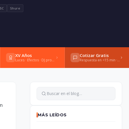
SC
Shure
XV Años
Cotizar Gratis
Luces · Efectos · DJ profesional
Respuesta en <15 min · WhatsApp
ón
MÁS LEÍDOS