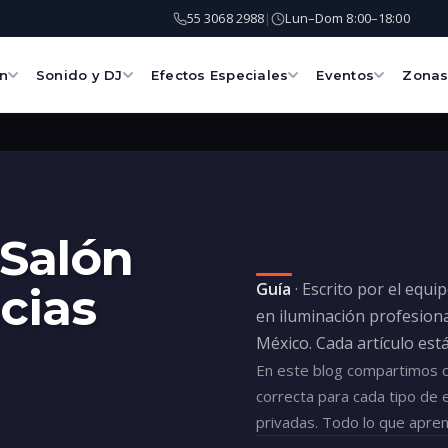
55 3068 2988
Lun–Dom 8:00–18:00
|
ón
Sonido y DJ
Efectos Especiales
Eventos
Zona
 Salón
Guía
· Escrito por el equi
ncias
en iluminación profesiona
México. Cada artículo est
En este blog compartimos co
correcta para cada tipo de 
privadas. Todo lo que apre