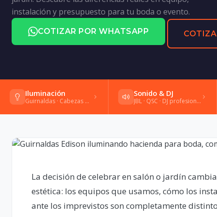
instalación y presupuesto para tu boda o evento.
COTIZAR POR WHATSAPP
COTIZA
Iluminación
Sonido & DJ
Guirnaldas · Cabezas móviles · Gobos
JBL · QSC · DJ profesional · Shure
La decisión de celebrar en salón o jardín cambi
estética: los equipos que usamos, cómo los in
ante los imprevistos son completamente distintos.