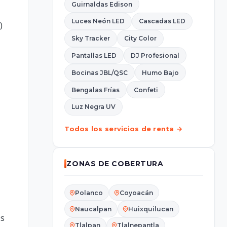
Guirnaldas Edison
Luces Neón LED
Cascadas LED
)
Sky Tracker
City Color
Pantallas LED
DJ Profesional
Bocinas JBL/QSC
Humo Bajo
Bengalas Frías
Confeti
Luz Negra UV
Todos los servicios de renta →
ZONAS DE COBERTURA
Polanco
Coyoacán
Naucalpan
Huixquilucan
as
Tlalpan
Tlalnepantla