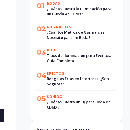
01
BODAS
¿Cuánto Cuesta la Iluminación para
una Boda en CDMX?
02
GUIRNALDAS
¿Cuántos Metros de Guirnaldas
Necesito para mi Boda?
03
GUÍA
Tipos de Iluminación para Eventos:
Guía Completa
04
EFECTOS
Bengalas Frías en Interiores: ¿Son
Seguras?
05
SONIDO
¿Cuánto Cuesta un DJ para Boda en
CDMX?