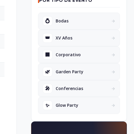
POR TIPO DE EVENTO
💍
Bodas
→
👑
XV Años
→
🏢
Corporativo
→
🌿
Garden Party
→
🎤
Conferencias
→
✨
Glow Party
→