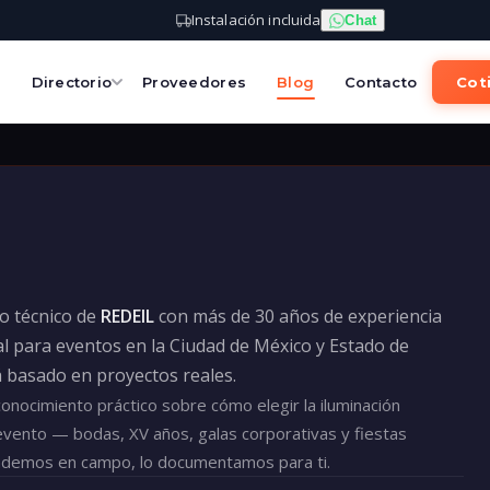
Instalación incluida
Chat
s
Directorio
Proveedores
Blog
Contacto
Coti
po técnico de
REDEIL
con más de 30 años de experiencia
l para eventos en la Ciudad de México y Estado de
á basado en proyectos reales.
nocimiento práctico sobre cómo elegir la iluminación
evento — bodas, XV años, galas corporativas y fiestas
ndemos en campo, lo documentamos para ti.