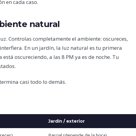
ón en cada caso.
mbiente natural
 luz. Controlas completamente el ambiente: oscureces,
terfiera. En un jardín, la luz natural es tu primera
ya está oscureciendo, a las 8 PM ya es de noche. Tu
stados.
etermina casi todo lo demás.
Jardín / exterior
recer)
Parcial (depende de la hora)