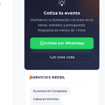
💡
s
Cotiza tu evento
Diseñamos tu iluminación con base en tu
venue, invitados y presupuesto.
Respuesta en menos de 1 hora.
Cotizar por WhatsApp
55 3068 2988
SERVICIOS REDEIL
Iluminación Completa
Cabezas Móviles