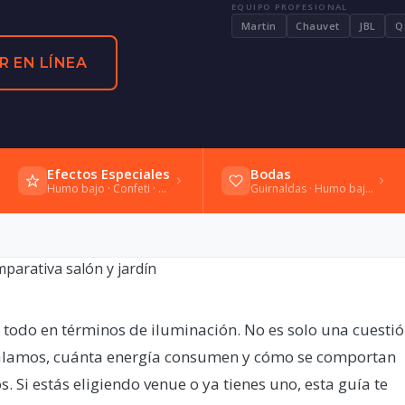
EQUIPO PROFESIONAL
Martin
Chauvet
JBL
Q
R EN LÍNEA
Efectos Especiales
Bodas
Humo bajo · Confeti · Bengalas frías
Guirnaldas · Humo bajo · Vals
a todo en términos de iluminación. No es solo una cuesti
stalamos, cuánta energía consumen y cómo se comportan
 Si estás eligiendo venue o ya tienes uno, esta guía te