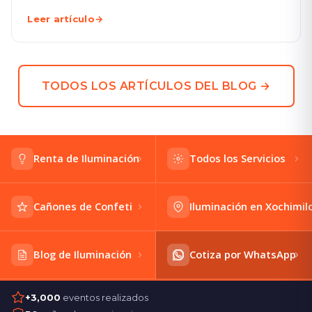
CDMX.
Leer artículo
→
TODOS LOS ARTÍCULOS DEL BLOG →
Renta de Iluminación
Todos los Servicios
Cañones de Confeti
Iluminación en Xochimil
Blog de Iluminación
Cotiza por WhatsApp
+3,000
eventos realizados