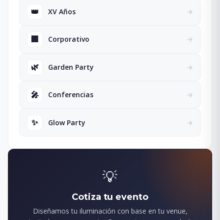
👑
XV Años
→
🏢
Corporativo
→
🌿
Garden Party
→
🎤
Conferencias
→
✨
Glow Party
→
💡
Cotiza tu evento
Diseñamos tu iluminación con base en tu venue,