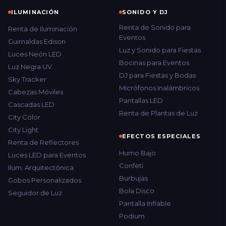
ILUMINACIÓN
SONIDO Y DJ
Renta de Sonido para
Renta de Iluminación
Eventos
Guirnaldas Edison
Luz y Sonido para Fiestas
Luces Neón LED
Bocinas para Eventos
Luz Negra UV
DJ para Fiestas y Bodas
Sky Tracker
Micrófonos Inalámbricos
Cabezas Móviles
Pantallas LED
Cascadas LED
Renta de Plantas de Luz
City Color
City Light
EFECTOS ESPECIALES
Renta de Reflectores
Humo Bajo
Luces LED para Eventos
Confeti
Ilum. Arquitectónica
Burbujas
Gobos Personalizados
Bola Disco
Seguidor de Luz
Pantalla Inflable
Podium