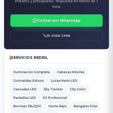
invitados y presupuesto. Respuesta en menos de 1
hora.
Cotizar por WhatsApp
55 3068 2988
SERVICIOS REDEIL
Iluminación Completa
Cabezas Móviles
Guirnaldas Edison
Luces Neón LED
Cascadas LED
Sky Tracker
City Color
Pantallas LED
DJ Profesional
Bocinas JBL/QSC
Humo Bajo
Bengalas Frías