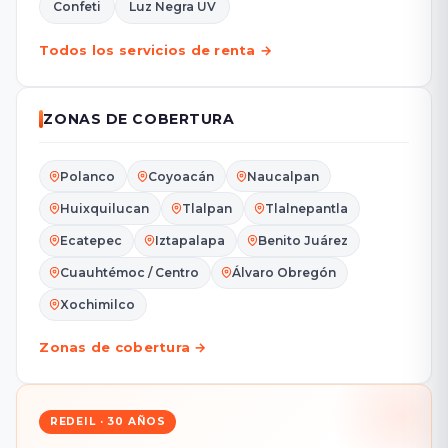
Confeti
Luz Negra UV
Todos los servicios de renta →
ZONAS DE COBERTURA
Polanco
Coyoacán
Naucalpan
Huixquilucan
Tlalpan
Tlalnepantla
Ecatepec
Iztapalapa
Benito Juárez
Cuauhtémoc / Centro
Álvaro Obregón
Xochimilco
Zonas de cobertura →
REDEIL · 30 AÑOS