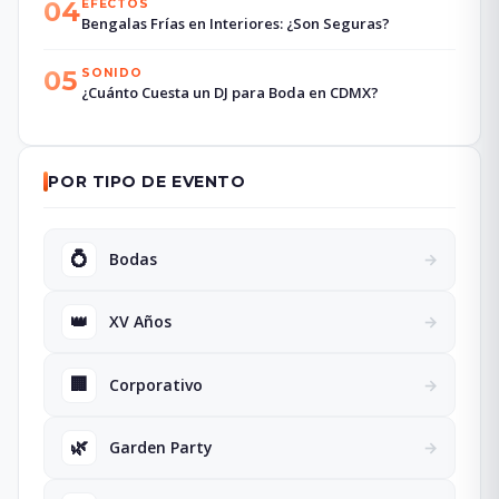
04
EFECTOS
Bengalas Frías en Interiores: ¿Son Seguras?
05
SONIDO
¿Cuánto Cuesta un DJ para Boda en CDMX?
POR TIPO DE EVENTO
💍
Bodas
→
👑
XV Años
→
🏢
Corporativo
→
🌿
Garden Party
→