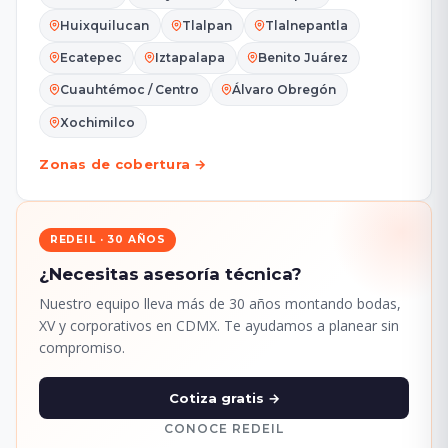
Huixquilucan
Tlalpan
Tlalnepantla
Ecatepec
Iztapalapa
Benito Juárez
Cuauhtémoc / Centro
Álvaro Obregón
Xochimilco
Zonas de cobertura →
REDEIL · 30 AÑOS
¿Necesitas asesoría técnica?
Nuestro equipo lleva más de 30 años montando bodas,
XV y corporativos en CDMX. Te ayudamos a planear sin
compromiso.
Cotiza gratis →
CONOCE REDEIL