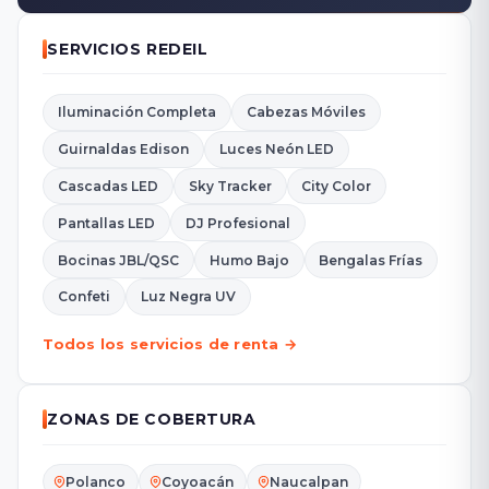
SERVICIOS REDEIL
Iluminación Completa
Cabezas Móviles
Guirnaldas Edison
Luces Neón LED
Cascadas LED
Sky Tracker
City Color
Pantallas LED
DJ Profesional
Bocinas JBL/QSC
Humo Bajo
Bengalas Frías
Confeti
Luz Negra UV
Todos los servicios de renta →
ZONAS DE COBERTURA
Polanco
Coyoacán
Naucalpan