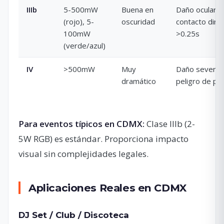
IIIb
5-500mW
Buena en
Daño ocular si
(rojo), 5-
oscuridad
contacto dire
100mW
>0.25s
(verde/azul)
IV
>500mW
Muy
Daño severo,
dramático
peligro de pie
Para eventos típicos en CDMX:
Clase IIIb (2-
5W RGB) es estándar. Proporciona impacto
visual sin complejidades legales.
Aplicaciones Reales en CDMX
DJ Set / Club / Discoteca