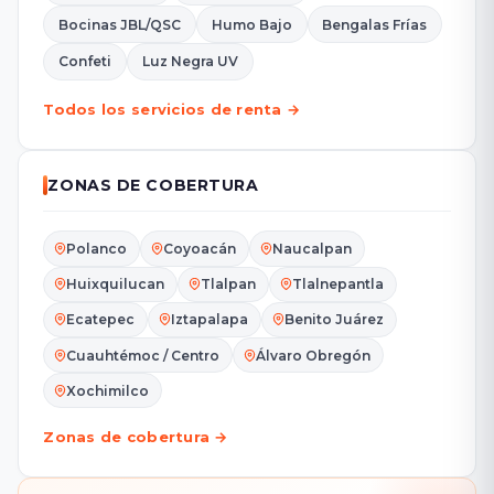
Bocinas JBL/QSC
Humo Bajo
Bengalas Frías
Confeti
Luz Negra UV
Todos los servicios de renta →
ZONAS DE COBERTURA
Polanco
Coyoacán
Naucalpan
Huixquilucan
Tlalpan
Tlalnepantla
Ecatepec
Iztapalapa
Benito Juárez
Cuauhtémoc / Centro
Álvaro Obregón
Xochimilco
Zonas de cobertura →