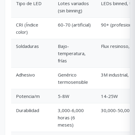
Tipo de LED
Lotes variados
LEDs binned, to
(sin binning)
CRI (Índice
60-70 (artificial)
90+ (profesional
color)
Soldaduras
Bajo-
Flux resinoso, i
temperatura,
frías
Adhesivo
Genérico
3M industrial, -
termosensible
Potencia/m
5-8W
14-25W
Durabilidad
3,000-6,000
30,000-50,000 h
horas (6
meses)