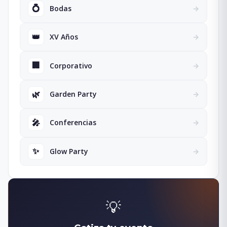
💍
Bodas
→
👑
XV Años
→
🏢
Corporativo
→
🌿
Garden Party
→
🎤
Conferencias
→
✨
Glow Party
→
💡