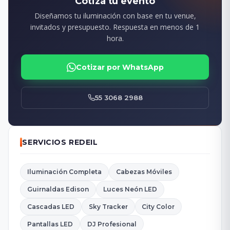
Cotiza tu evento
Diseñamos tu iluminación con base en tu venue,
invitados y presupuesto. Respuesta en menos de 1
hora.
Cotizar por WhatsApp
55 3068 2988
SERVICIOS REDEIL
Iluminación Completa
Cabezas Móviles
Guirnaldas Edison
Luces Neón LED
Cascadas LED
Sky Tracker
City Color
Pantallas LED
DJ Profesional