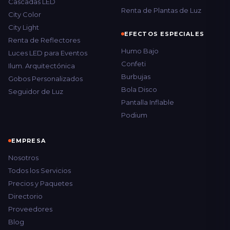
Cascadas LED
Renta de Plantas de Luz
City Color
City Light
EFECTOS ESPECIALES
Renta de Reflectores
Humo Bajo
Luces LED para Eventos
Confeti
Ilum. Arquitectónica
Burbujas
Gobos Personalizados
Bola Disco
Seguidor de Luz
Pantalla Inflable
Podium
EMPRESA
Nosotros
Todos los Servicios
Precios y Paquetes
Directorio
Proveedores
Blog