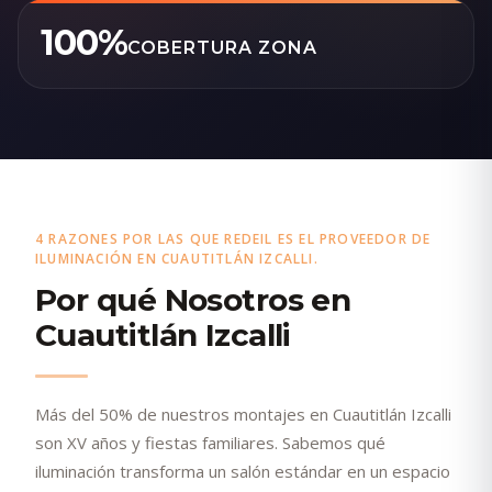
100%
COBERTURA ZONA
4 RAZONES POR LAS QUE REDEIL ES EL PROVEEDOR DE
ILUMINACIÓN EN CUAUTITLÁN IZCALLI.
Por qué Nosotros en
Cuautitlán Izcalli
Más del 50% de nuestros montajes en Cuautitlán Izcalli
son XV años y fiestas familiares. Sabemos qué
iluminación transforma un salón estándar en un espacio