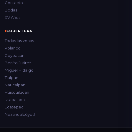
Contacto
Bodas
XV Años
COBERTURA
Todas las zonas
Polanco
Coyoacán
Benito Juárez
Miguel Hidalgo
Tlalpan
Naucalpan
Huixquilucan
Iztapalapa
Ecatepec
Nezahualcóyotl