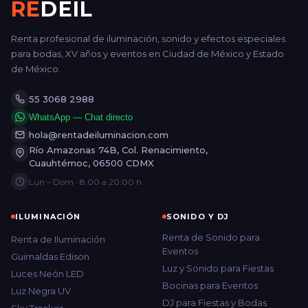
RE
DEIL
Renta profesional de iluminación, sonido y efectos especiales
para bodas, XV años y eventos en Ciudad de México y Estado
de México.
55 3068 2988
WhatsApp — Chat directo
hola@rentadeiluminacion.com
Río Amazonas 74B, Col. Renacimiento,
Cuauhtémoc, 06500 CDMX
Lun – Dom · 8:00 a 20:00 h
ILUMINACIÓN
SONIDO Y DJ
Renta de Sonido para
Renta de Iluminación
Eventos
Guirnaldas Edison
Luz y Sonido para Fiestas
Luces Neón LED
Bocinas para Eventos
Luz Negra UV
DJ para Fiestas y Bodas