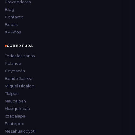
Proveedores
Blog
Contacto
Bodas
XV Años
COBERTURA
Todas las zonas
Polanco
Coyoacán
Benito Juárez
Miguel Hidalgo
Tlalpan
Naucalpan
Huixquilucan
Iztapalapa
Ecatepec
Nezahualcóyotl