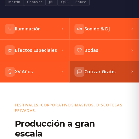
Martin
Chauvet
JBL
QSC
Shure
Iluminación
Sonido & DJ
Efectos Especiales
Bodas
XV Años
Cotizar Gratis
FESTIVALES, CORPORATIVOS MASIVOS, DISCOTECAS
PRIVADAS.
Producción a gran
escala