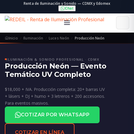
Renta de Iluminación y Sonido — CDMX y Edomex
Chat
Inicio
Iluminación
Luces Neón
Producción Neón
ILUMINACIÓN & SONIDO PROFESIONAL · CDMX
Producción Neón — Evento
Temático UV Completo
$18,000 + IVA. Producción completa: 20+ barras UV
+ lásers + DJ + humo + 3 letreros + 200 accesorios.
Para eventos masivos.
COTIZAR POR WHATSAPP
COTIZAR EN LÍNEA