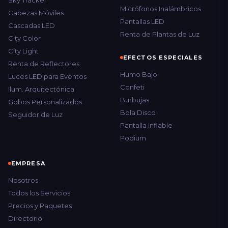
Sky Tracker
Micrófonos Inalámbricos
Cabezas Móviles
Pantallas LED
Cascadas LED
Renta de Plantas de Luz
City Color
City Light
EFECTOS ESPECIALES
Renta de Reflectores
Humo Bajo
Luces LED para Eventos
Confeti
Ilum. Arquitectónica
Burbujas
Gobos Personalizados
Bola Disco
Seguidor de Luz
Pantalla Inflable
Podium
EMPRESA
Nosotros
Todos los Servicios
Precios y Paquetes
Directorio