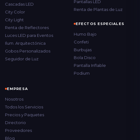
Pantallas LED
Cascadas LED
Renta de Plantas de Luz
City Color
City Light
EFECTOS ESPECIALES
Renta de Reflectores
Humo Bajo
Luces LED para Eventos
Confeti
Ilum. Arquitectónica
Burbujas
Gobos Personalizados
Bola Disco
Seguidor de Luz
Pantalla Inflable
Podium
EMPRESA
Nosotros
Todos los Servicios
Precios y Paquetes
Directorio
Proveedores
Blog