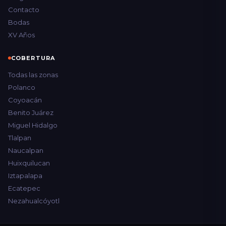
Contacto
Bodas
XV Años
COBERTURA
Todas las zonas
Polanco
Coyoacán
Benito Juárez
Miguel Hidalgo
Tlalpan
Naucalpan
Huixquilucan
Iztapalapa
Ecatepec
Nezahualcóyotl