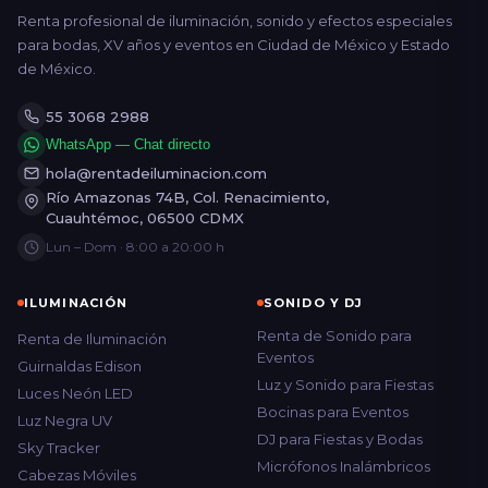
Renta profesional de iluminación, sonido y efectos especiales
para bodas, XV años y eventos en Ciudad de México y Estado
de México.
55 3068 2988
WhatsApp — Chat directo
hola@rentadeiluminacion.com
Río Amazonas 74B, Col. Renacimiento,
Cuauhtémoc, 06500 CDMX
Lun – Dom · 8:00 a 20:00 h
ILUMINACIÓN
SONIDO Y DJ
Renta de Sonido para
Renta de Iluminación
Eventos
Guirnaldas Edison
Luz y Sonido para Fiestas
Luces Neón LED
Bocinas para Eventos
Luz Negra UV
DJ para Fiestas y Bodas
Sky Tracker
Micrófonos Inalámbricos
Cabezas Móviles