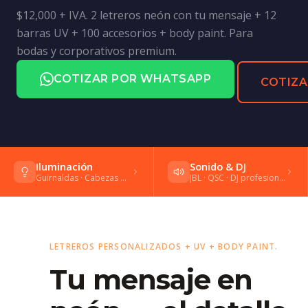
$12,000 + IVA. 2 letreros neón con tu mensaje + 12
barras UV + 100 accesorios + body paint. Para
bodas y corporativos premium.
COTIZAR POR WHATSAPP
COTIZA
Iluminación
Sonido & DJ
Guirnaldas · Cabezas móviles · Gobos
JBL · QSC · DJ profesional · Shure
LETREROS PERSONALIZADOS + UV + BODY PAINT.
Tu mensaje en