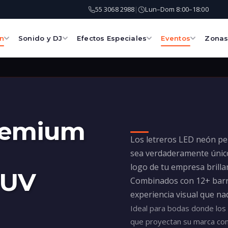
55 3068 2988
Lun–Dom 8:00–18:00
|
ón
Sonido y DJ
Efectos Especiales
Eventos
Zona
remium
Los letreros LED neón pe
sea verdaderamente único
logo de tu empresa brilla
 UV
Combinados con 12+ barra
experiencia visual que nad
Ideal para bodas donde los
que proyectan su marca con 