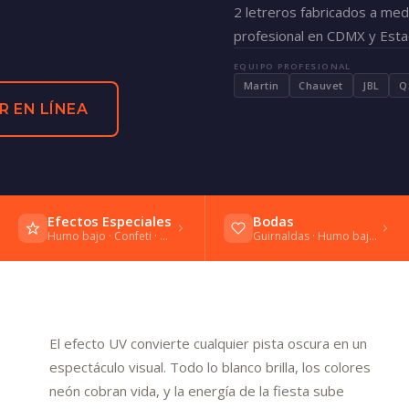
2 letreros fabricados a med
profesional en CDMX y Esta
EQUIPO PROFESIONAL
Martin
Chauvet
JBL
Q
R EN LÍNEA
Efectos Especiales
Bodas
Humo bajo · Confeti · Bengalas frías
Guirnaldas · Humo bajo · Vals
El efecto UV convierte cualquier pista oscura en un
espectáculo visual. Todo lo blanco brilla, los colores
neón cobran vida, y la energía de la fiesta sube