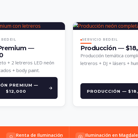
 REDEIL
SERVICIO REDEIL
Premium —
Producción — $18
0
Producción temática compl
to + 2 letreros LED neón
letreros + DJ + lásers + hu
zados + body paint.
EÓN PREMIUM —
$12,000
PRODUCCIÓN — $18
Renta de Iluminación
Iluminación en Magdale