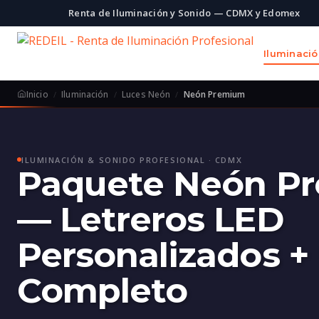
Renta de Iluminación y Sonido — CDMX y Edomex
Iluminaci
Inicio
Iluminación
Luces Neón
Neón Premium
ILUMINACIÓN & SONIDO PROFESIONAL · CDMX
Paquete Neón P
— Letreros LED
Personalizados +
Completo