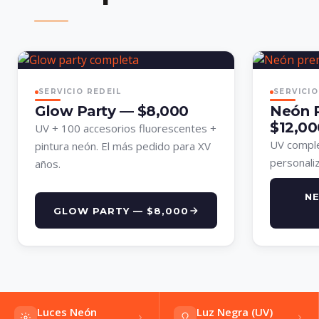
SERVICIO REDEIL
SERVICIO
Glow Party — $8,000
Neón 
$12,00
UV + 100 accesorios fluorescentes +
UV comple
pintura neón. El más pedido para XV
personali
años.
N
GLOW PARTY — $8,000
Luces Neón
Luz Negra (UV)