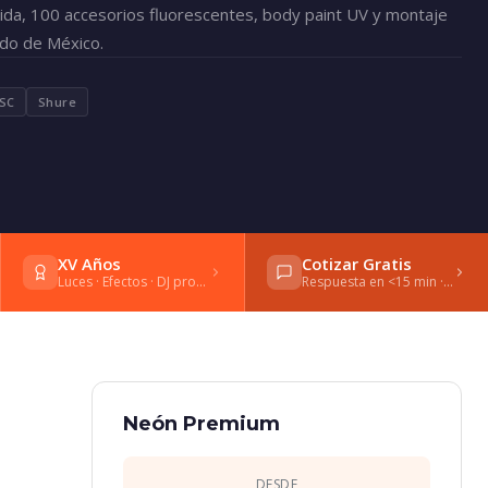
ida, 100 accesorios fluorescentes, body paint UV y montaje
do de México.
SC
Shure
XV Años
Cotizar Gratis
Luces · Efectos · DJ profesional
Respuesta en <15 min · WhatsApp
Neón Premium
DESDE