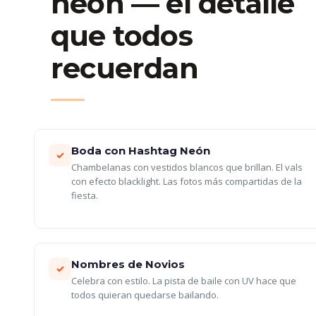
neón — el detalle
que todos
recuerdan
Boda con Hashtag Neón
✓
Chambelanas con vestidos blancos que brillan. El vals
con efecto blacklight. Las fotos más compartidas de la
fiesta.
Nombres de Novios
✓
Celebra con estilo. La pista de baile con UV hace que
todos quieran quedarse bailando.