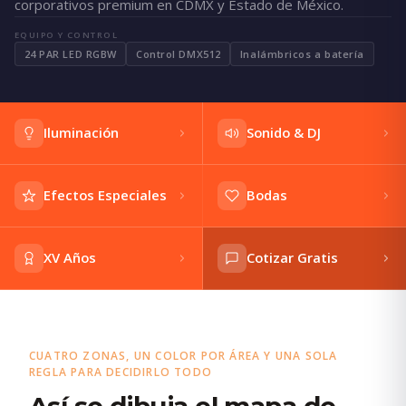
corporativos premium en CDMX y Estado de México.
EQUIPO Y CONTROL
24 PAR LED RGBW
Control DMX512
Inalámbricos a batería
Iluminación
Sonido & DJ
Efectos Especiales
Bodas
XV Años
Cotizar Gratis
CUATRO ZONAS, UN COLOR POR ÁREA Y UNA SOLA
REGLA PARA DECIDIRLO TODO
Así se dibuja el mapa de