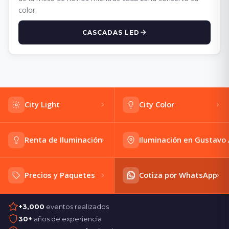
color.
CASCADAS LED
City Light
City Color
Renta de Iluminación
Iluminación en Gustavo
Precios y Paquetes
Cotiza por WhatsApp
+3,000
eventos realizados
30+
años de experiencia