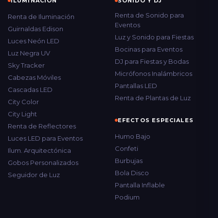
ILUMINACIÓN
SONIDO Y DJ
Renta de Sonido para
Renta de Iluminación
Eventos
Guirnaldas Edison
Luz y Sonido para Fiestas
Luces Neón LED
Bocinas para Eventos
Luz Negra UV
DJ para Fiestas y Bodas
Sky Tracker
Micrófonos Inalámbricos
Cabezas Móviles
Pantallas LED
Cascadas LED
Renta de Plantas de Luz
City Color
City Light
EFECTOS ESPECIALES
Renta de Reflectores
Humo Bajo
Luces LED para Eventos
Confeti
Ilum. Arquitectónica
Burbujas
Gobos Personalizados
Bola Disco
Seguidor de Luz
Pantalla Inflable
Podium