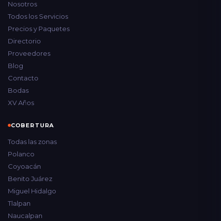
Nosotros
Todos los Servicios
Precios y Paquetes
Directorio
Proveedores
Blog
Contacto
Bodas
XV Años
COBERTURA
Todas las zonas
Polanco
Coyoacán
Benito Juárez
Miguel Hidalgo
Tlalpan
Naucalpan