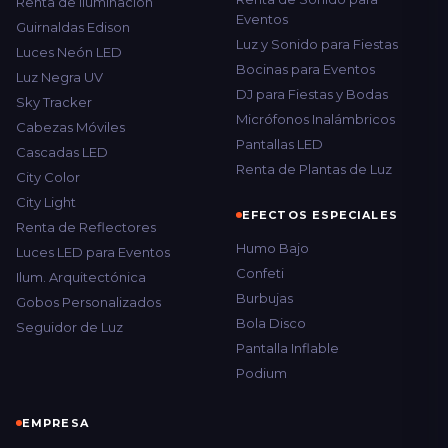
Renta de Iluminación
Eventos
Guirnaldas Edison
Luz y Sonido para Fiestas
Luces Neón LED
Bocinas para Eventos
Luz Negra UV
DJ para Fiestas y Bodas
Sky Tracker
Micrófonos Inalámbricos
Cabezas Móviles
Pantallas LED
Cascadas LED
Renta de Plantas de Luz
City Color
City Light
EFECTOS ESPECIALES
Renta de Reflectores
Humo Bajo
Luces LED para Eventos
Confeti
Ilum. Arquitectónica
Burbujas
Gobos Personalizados
Bola Disco
Seguidor de Luz
Pantalla Inflable
Podium
EMPRESA