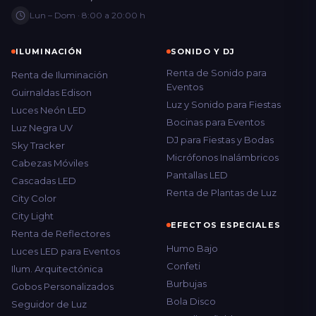
Lun – Dom · 8:00 a 20:00 h
ILUMINACIÓN
SONIDO Y DJ
Renta de Sonido para
Renta de Iluminación
Eventos
Guirnaldas Edison
Luz y Sonido para Fiestas
Luces Neón LED
Bocinas para Eventos
Luz Negra UV
DJ para Fiestas y Bodas
Sky Tracker
Micrófonos Inalámbricos
Cabezas Móviles
Pantallas LED
Cascadas LED
Renta de Plantas de Luz
City Color
City Light
EFECTOS ESPECIALES
Renta de Reflectores
Humo Bajo
Luces LED para Eventos
Confeti
Ilum. Arquitectónica
Burbujas
Gobos Personalizados
Bola Disco
Seguidor de Luz