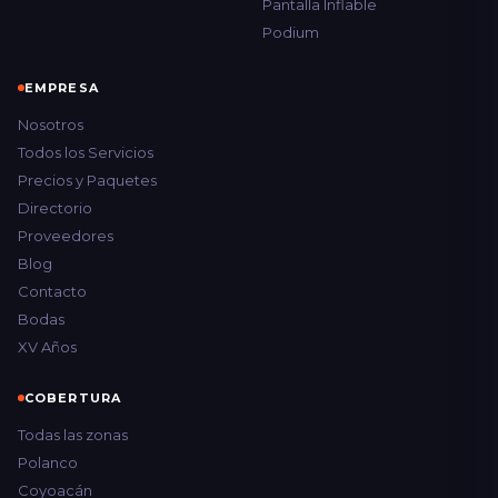
Pantalla Inflable
Podium
EMPRESA
Nosotros
Todos los Servicios
Precios y Paquetes
Directorio
Proveedores
Blog
Contacto
Bodas
XV Años
COBERTURA
Todas las zonas
Polanco
Coyoacán