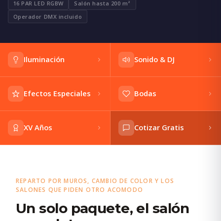
16 PAR LED RGBW
Salón hasta 200 m²
Operador DMX incluido
Iluminación
Sonido & DJ
Efectos Especiales
Bodas
XV Años
Cotizar Gratis
REPARTO POR MUROS, CAMBIO DE COLOR Y LOS
SALONES QUE PIDEN OTRO ACOMODO
Un solo paquete, el salón