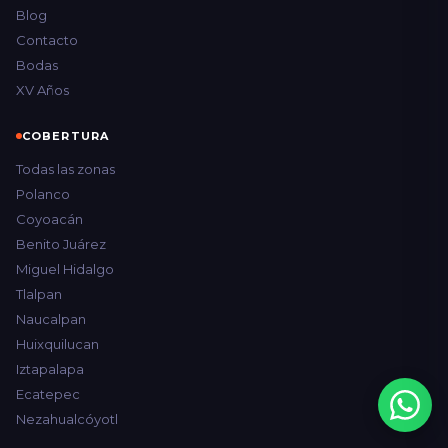
Blog
Contacto
Bodas
XV Años
COBERTURA
Todas las zonas
Polanco
Coyoacán
Benito Juárez
Miguel Hidalgo
Tlalpan
Naucalpan
Huixquilucan
Iztapalapa
Ecatepec
Nezahualcóyotl