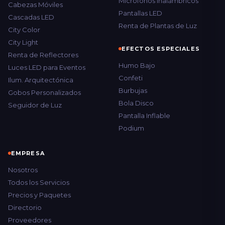
Micrófonos Inalámbricos
Cabezas Móviles
Pantallas LED
Cascadas LED
Renta de Plantas de Luz
City Color
City Light
EFECTOS ESPECIALES
Renta de Reflectores
Humo Bajo
Luces LED para Eventos
Confeti
Ilum. Arquitectónica
Burbujas
Gobos Personalizados
Bola Disco
Seguidor de Luz
Pantalla Inflable
Podium
EMPRESA
Nosotros
Todos los Servicios
Precios y Paquetes
Directorio
Proveedores