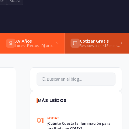
SC
Shure
XV Años
Cotizar Gratis
Luces · Efectos · DJ profesional
Respuesta en <15 min · WhatsApp
MÁS LEÍDOS
01
BODAS
¿Cuánto Cuesta la Iluminación para
una Boda en CDMX?