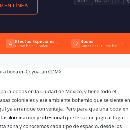
Martin
Chauvet
JBL
Q
R EN LÍNEA
Efectos Especiales
Bodas
Humo bajo · Confeti · Bengalas frías
Guirnaldas · Humo bajo · Vals
para bodas en la Ciudad de México, y tiene todo el
casas coloniales y ese ambiente bohemio que se siente en
quí ya arranque con ventaja. Pero para que una boda en
itas
iluminación profesional
que le saque jugo al lugar.
a zona y conocemos cada tipo de espacio, desde los