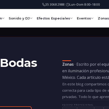
55 3068 2988
Lun–Dom 8:00–18:00
|
ón
Sonido y DJ
Efectos Especiales
Eventos
Zona
 Bodas
Zonas
· Escrito por el eq
en iluminación profesiona
México. Cada artículo est
En este blog compartimos co
correcta para cada tipo de 
privadas. Todo lo que apre
EQUIPO PROFESIONAL