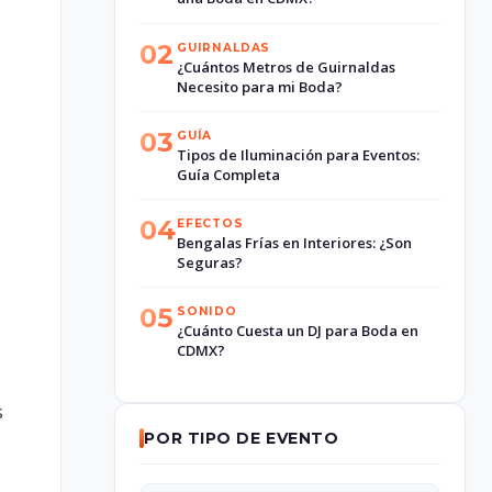
02
GUIRNALDAS
¿Cuántos Metros de Guirnaldas
Necesito para mi Boda?
03
GUÍA
Tipos de Iluminación para Eventos:
Guía Completa
04
EFECTOS
Bengalas Frías en Interiores: ¿Son
Seguras?
05
SONIDO
¿Cuánto Cuesta un DJ para Boda en
CDMX?
s
POR TIPO DE EVENTO