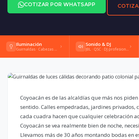
COTIZAR POR WHATSAPP
COTIZA
Iluminación
Sonido & DJ
Guirnaldas · Cabezas móviles · Gobos
JBL · QSC · DJ profesional · Shure
Coyoacán es de las alcaldías que más nos piden 
sentido. Calles empedradas, jardines privados, 
cada cuadra hacen que cualquier celebración a
Coyoacán se vea realmente bien de noche, neces
Llevamos más de 30 años montando bodas en est