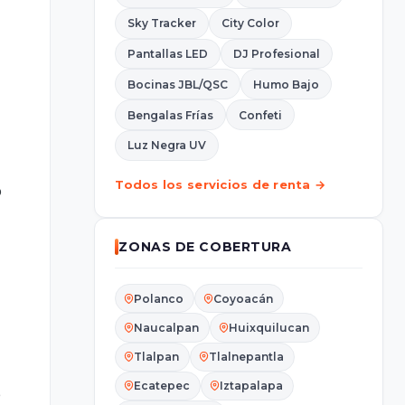
Sky Tracker
City Color
Pantallas LED
DJ Profesional
Bocinas JBL/QSC
Humo Bajo
Bengalas Frías
Confeti
Luz Negra UV
Todos los servicios de renta →
o
ZONAS DE COBERTURA
Polanco
Coyoacán
Naucalpan
Huixquilucan
Tlalpan
Tlalnepantla
Ecatepec
Iztapalapa
e