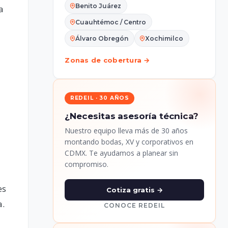
Benito Juárez
a
Cuauhtémoc / Centro
Álvaro Obregón
Xochimilco
Zonas de cobertura →
REDEIL · 30 AÑOS
¿Necesitas asesoría técnica?
Nuestro equipo lleva más de 30 años
montando bodas, XV y corporativos en
CDMX. Te ayudamos a planear sin
compromiso.
es
Cotiza gratis →
a.
CONOCE REDEIL