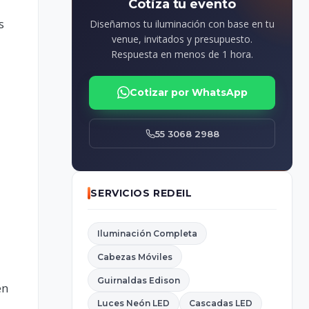
Cotiza tu evento
s
Diseñamos tu iluminación con base en tu
venue, invitados y presupuesto.
Respuesta en menos de 1 hora.
Cotizar por WhatsApp
55 3068 2988
SERVICIOS REDEIL
Iluminación Completa
Cabezas Móviles
Guirnaldas Edison
en
Luces Neón LED
Cascadas LED