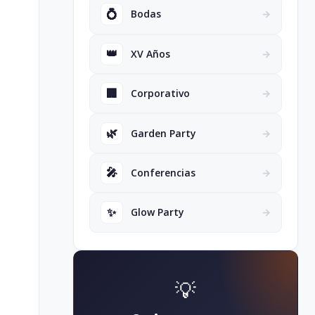
💍
Bodas
→
👑
XV Años
→
🏢
Corporativo
→
🌿
Garden Party
→
🎤
Conferencias
→
✨
Glow Party
→
💡