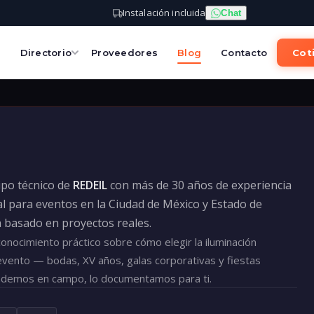
Instalación incluida
Chat
s
Directorio
Proveedores
Blog
Contacto
Coti
uipo técnico de
REDEIL
con más de 30 años de experiencia
l para eventos en la Ciudad de México y Estado de
á basado en proyectos reales.
nocimiento práctico sobre cómo elegir la iluminación
evento — bodas, XV años, galas corporativas y fiestas
ndemos en campo, lo documentamos para ti.