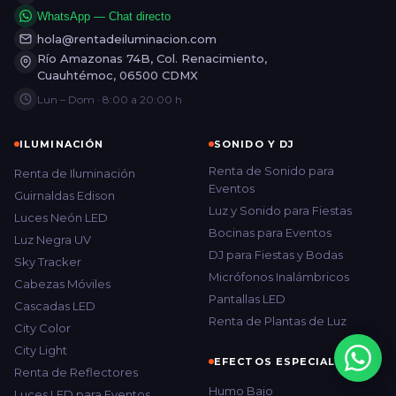
WhatsApp — Chat directo
hola@rentadeiluminacion.com
Río Amazonas 74B, Col. Renacimiento,
Cuauhtémoc, 06500 CDMX
Lun – Dom · 8:00 a 20:00 h
ILUMINACIÓN
SONIDO Y DJ
Renta de Sonido para
Renta de Iluminación
Eventos
Guirnaldas Edison
Luz y Sonido para Fiestas
Luces Neón LED
Bocinas para Eventos
Luz Negra UV
DJ para Fiestas y Bodas
Sky Tracker
Micrófonos Inalámbricos
Cabezas Móviles
Pantallas LED
Cascadas LED
Renta de Plantas de Luz
City Color
City Light
EFECTOS ESPECIALES
Renta de Reflectores
Humo Bajo
Luces LED para Eventos