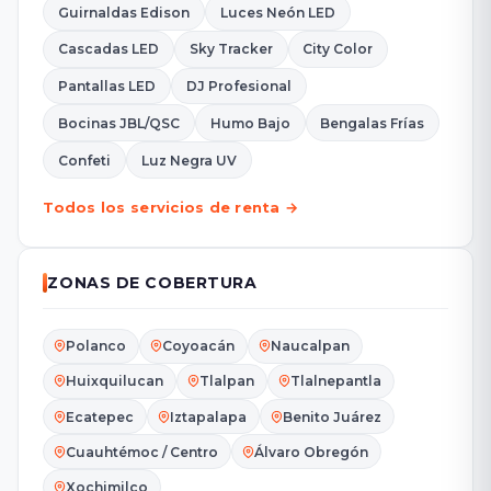
Guirnaldas Edison
Luces Neón LED
Cascadas LED
Sky Tracker
City Color
Pantallas LED
DJ Profesional
Bocinas JBL/QSC
Humo Bajo
Bengalas Frías
Confeti
Luz Negra UV
Todos los servicios de renta →
ZONAS DE COBERTURA
Polanco
Coyoacán
Naucalpan
Huixquilucan
Tlalpan
Tlalnepantla
Ecatepec
Iztapalapa
Benito Juárez
Cuauhtémoc / Centro
Álvaro Obregón
Xochimilco