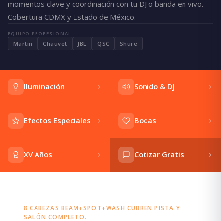
momentos clave y coordinación con tu DJ o banda en vivo.
Cobertura CDMX y Estado de México.
EQUIPO PROFESIONAL
Martin
Chauvet
JBL
QSC
Shure
Iluminación
Sonido & DJ
Efectos Especiales
Bodas
XV Años
Cotizar Gratis
8 CABEZAS BEAM+SPOT+WASH CUBREN PISTA Y
SALÓN COMPLETO.