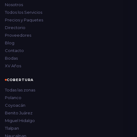
Nosotros
Todos los Servicios
Precios y Paquetes
Directorio
Proveedores
Blog
Contacto
Bodas
XV Años
COBERTURA
Todas las zonas
Polanco
Coyoacán
Benito Juárez
Miguel Hidalgo
Tlalpan
Naucalpan