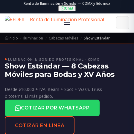
Renta de Iluminación y Sonido — CDMX y Edomex
Chat
Inicio
Iluminación
Cabezas Móviles
Show Estándar
ILUMINACIÓN & SONIDO PROFESIONAL · CDMX
Show Estándar — 8 Cabezas
Móviles para Bodas y XV Años
Desde $10,000 + IVA. Beam + Spot + Wash. Truss
o totems. El más pedido.
COTIZAR POR WHATSAPP
COTIZAR EN LÍNEA