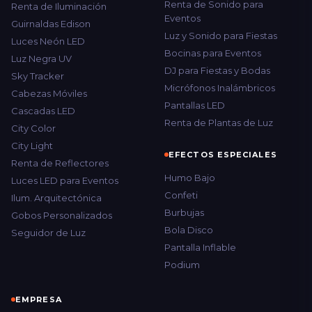
Renta de Sonido para
Renta de Iluminación
Eventos
Guirnaldas Edison
Luz y Sonido para Fiestas
Luces Neón LED
Bocinas para Eventos
Luz Negra UV
DJ para Fiestas y Bodas
Sky Tracker
Micrófonos Inalámbricos
Cabezas Móviles
Pantallas LED
Cascadas LED
Renta de Plantas de Luz
City Color
City Light
EFECTOS ESPECIALES
Renta de Reflectores
Humo Bajo
Luces LED para Eventos
Confeti
Ilum. Arquitectónica
Burbujas
Gobos Personalizados
Bola Disco
Seguidor de Luz
Pantalla Inflable
Podium
EMPRESA