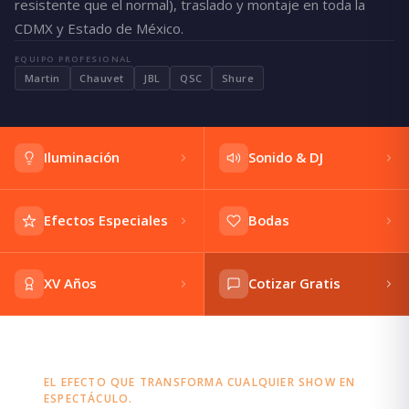
resistente que el normal), traslado y montaje en toda la
CDMX y Estado de México.
EQUIPO PROFESIONAL
Martin
Chauvet
JBL
QSC
Shure
Iluminación
Sonido & DJ
Efectos Especiales
Bodas
XV Años
Cotizar Gratis
EL EFECTO QUE TRANSFORMA CUALQUIER SHOW EN
ESPECTÁCULO.