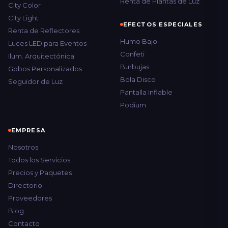
Renta de Plantas de Luz
City Color
City Light
EFECTOS ESPECIALES
Renta de Reflectores
Humo Bajo
Luces LED para Eventos
Confeti
Ilum. Arquitectónica
Burbujas
Gobos Personalizados
Bola Disco
Seguidor de Luz
Pantalla Inflable
Podium
EMPRESA
Nosotros
Todos los Servicios
Precios y Paquetes
Directorio
Proveedores
Blog
Contacto