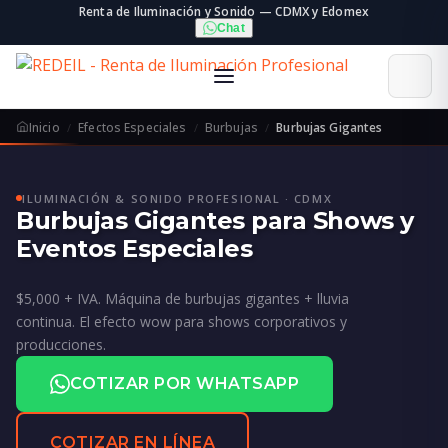
Renta de Iluminación y Sonido — CDMX y Edomex
Chat
Inicio
Efectos Especiales
Burbujas
Burbujas Gigantes
ILUMINACIÓN & SONIDO PROFESIONAL · CDMX
Burbujas Gigantes para Shows y
Eventos Especiales
$5,000 + IVA. Máquina de burbujas gigantes + lluvia
continua. El efecto wow para shows corporativos y
producciones.
COTIZAR POR WHATSAPP
COTIZAR EN LÍNEA