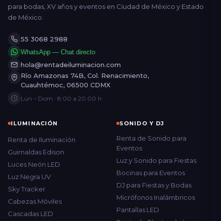
para bodas, XV años y eventos en Ciudad de México y Estado
de México.
55 3068 2988
WhatsApp — Chat directo
hola@rentadeiluminacion.com
Río Amazonas 74B, Col. Renacimiento,
Cuauhtémoc, 06500 CDMX
Lun – Dom · 8:00 a 20:00 h
ILUMINACIÓN
SONIDO Y DJ
Renta de Sonido para
Renta de Iluminación
Eventos
Guirnaldas Edison
Luz y Sonido para Fiestas
Luces Neón LED
Bocinas para Eventos
Luz Negra UV
DJ para Fiestas y Bodas
Sky Tracker
Micrófonos Inalámbricos
Cabezas Móviles
Pantallas LED
Cascadas LED