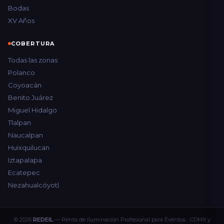
Bodas
XV Años
COBERTURA
Todas las zonas
Polanco
Coyoacán
Benito Juárez
Miguel Hidalgo
Tlalpan
Naucalpan
Huixquilucan
Iztapalapa
Ecatepec
Nezahualcóyotl
© 2026
REDEIL
— Renta de Iluminación Profesional para Eventos · CDMX y