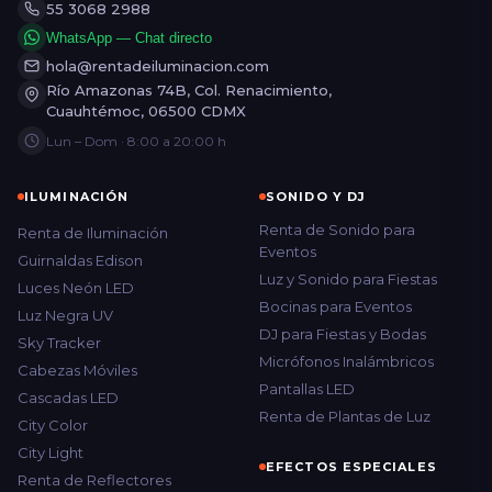
55 3068 2988
WhatsApp — Chat directo
hola@rentadeiluminacion.com
Río Amazonas 74B, Col. Renacimiento,
Cuauhtémoc, 06500 CDMX
Lun – Dom · 8:00 a 20:00 h
ILUMINACIÓN
SONIDO Y DJ
Renta de Sonido para
Renta de Iluminación
Eventos
Guirnaldas Edison
Luz y Sonido para Fiestas
Luces Neón LED
Bocinas para Eventos
Luz Negra UV
DJ para Fiestas y Bodas
Sky Tracker
Micrófonos Inalámbricos
Cabezas Móviles
Pantallas LED
Cascadas LED
Renta de Plantas de Luz
City Color
City Light
EFECTOS ESPECIALES
Renta de Reflectores