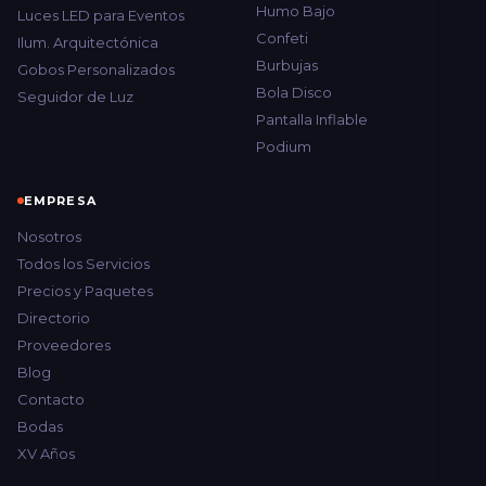
Humo Bajo
Luces LED para Eventos
Confeti
Ilum. Arquitectónica
Burbujas
Gobos Personalizados
Bola Disco
Seguidor de Luz
Pantalla Inflable
Podium
EMPRESA
Nosotros
Todos los Servicios
Precios y Paquetes
Directorio
Proveedores
Blog
Contacto
Bodas
XV Años