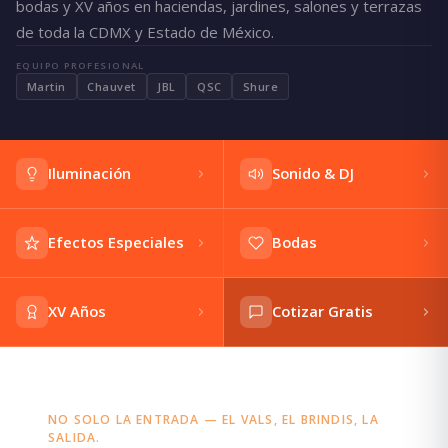
bodas y XV años en haciendas, jardines, salones y terrazas
de toda la CDMX y Estado de México.
EQUIPO PROFESIONAL
Martin
Chauvet
JBL
QSC
Shure
Iluminación
Sonido & DJ
Efectos Especiales
Bodas
XV Años
Cotizar Gratis
NO SOLO LA ENTRADA — EL VALS, EL BRINDIS, LA
SALIDA.