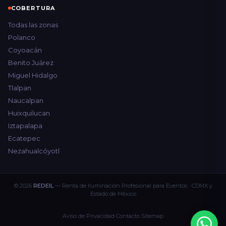
COBERTURA
Todas las zonas
Polanco
Coyoacán
Benito Juárez
Miguel Hidalgo
Tlalpan
Naucalpan
Huixquilucan
Iztapalapa
Ecatepec
Nezahualcóyotl
© 2026
REDEIL
— Renta de Iluminación Profesional para Eventos · CDMX y
Estado de México
Aviso de Privacidad
·
Contacto
·
Sitemap