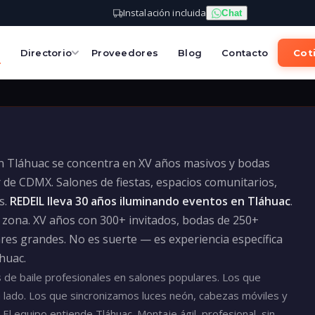
Instalación incluida
Chat
s
Directorio
Proveedores
Blog
Contacto
Coti
en Tláhuac se concentra en XV años masivos y bodas
 de CDMX. Salones de fiestas, espacios comunitarios,
s.
REDEIL lleva 30 años iluminando eventos en Tláhuac
.
 zona. XV años con 300+ invitados, bodas de 250+
res grandes. No es suerte — es experiencia específica
huac.
 de baile profesionales en salones populares. Los que
a lado. Los que sincronizamos luces neón, cabezas móviles y
El equipo entiende Tláhuac. Montaje ágil, profesional, sin