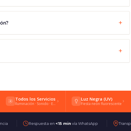
ión?
pa
Todos los Servicios
Luz Negra (UV)
Iluminación · Sonido · Efectos
Fiesta neón fluorescente
ncia
Respuesta en
<15 min
vía WhatsApp
Transp