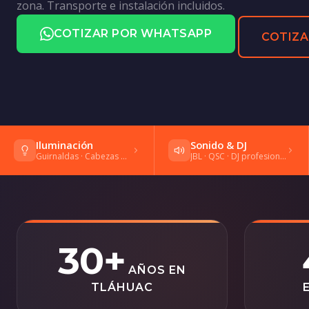
zona. Transporte e instalación incluidos.
COTIZAR POR WHATSAPP
COTIZA
Iluminación
Sonido & DJ
Guirnaldas · Cabezas móviles · Gobos
JBL · QSC · DJ profesional · Shure
30+
AÑOS EN
TLÁHUAC