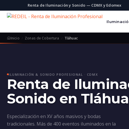
Renta de Iluminación y Sonido — CDMX y Edomex
Iluminaci
Inicio
Zonas de Cobertura
Tláhuac
ILUMINACIÓN & SONIDO PROFESIONAL · CDMX
Renta de Ilumina
Sonido en Tláhu
Especialización en XV años masivos y bodas
tradicionales. Más de 400 eventos iluminados en la