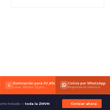
Iluminación para XV Años
Cotiza por WhatsApp
Luces · Efectos · DJ profesional
Respuesta en menos de 15 min
orte incluido —
toda la ZMVM
Cotizar ahora