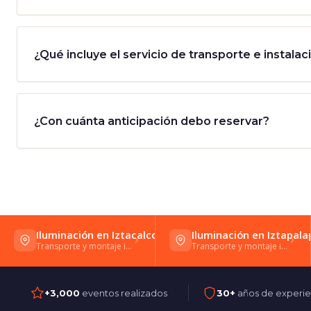
¿Qué incluye el servicio de transporte e instalac
¿Con cuánta anticipación debo reservar?
Iluminación en Iztacalco
Iluminación en Iztapala
Transporte y montaje incluidos · CDMX
Transporte y montaje incluidos · CDMX
+3,000
eventos realizados
30+
años de experie