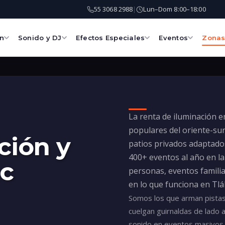
55 3068 2988
Lun–Dom 8:00–18:00
|
ón
Sonido y DJ
Efectos Especiales
Eventos
Zona
La renta de iluminación 
populares del oriente-sur
ción y
patios privados adaptado
400+ eventos al año en la
ac
personas, eventos familia
en lo que funciona en Tlá
Somos los que arman pistas
cuelgan guirnaldas de lado 
sonido en eventos masivos. 