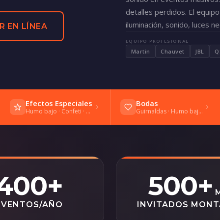
detalles perdidos. El equip
iluminación, sonido, luces n
R EN LÍNEA
EQUIPO PROFESIONAL
Martin
Chauvet
JBL
Q
Efectos Especiales
Bodas
Humo bajo · Confeti · Bengalas frías
Guirnaldas · Humo bajo · Vals
400+
500+
EVENTOS/AÑO
INVITADOS MON