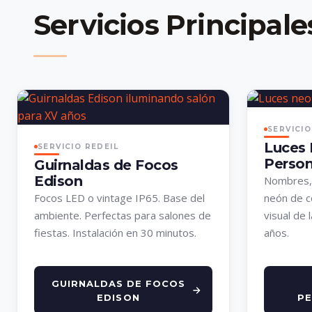
Servicios Principale
SERVICIO
Luces
SERVICIO REDEIL
Person
Guirnaldas de Focos
Edison
Nombres, 
Focos LED o vintage IP65. Base del
neón de c
ambiente. Perfectas para salones de
visual de 
fiestas. Instalación en 30 minutos.
años.
GUIRNALDAS DE FOCOS
EDISON
PE