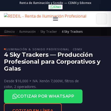
Renta de Iluminación y Sonido — CDMX y Edomex
Chat
Inicio
Iluminación
Sky Tracker
4 Sky Trackers
ILUMINACIÓN & SONIDO PROFESIONAL · CDMX
4 Sky Trackers — Producción
Profesional para Corporativos y
Galas
Desde $16,000 + IVA. Xenón 7,000W, filtros de
color, 2 operadores.
COTIZAR POR WHATSAPP
COTIZAR EN LÍNEA