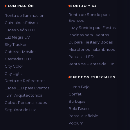
ILUMINACIÓN
SONIDO Y DJ
Renta de Sonido para
Renta de Iluminación
Eventos
Guirnaldas Edison
Luz y Sonido para Fiestas
Luces Neón LED
Bocinas para Eventos
Luz Negra UV
DJ para Fiestas y Bodas
Sky Tracker
Micrófonos Inalámbricos
Cabezas Móviles
Pantallas LED
Cascadas LED
Renta de Plantas de Luz
City Color
City Light
EFECTOS ESPECIALES
Renta de Reflectores
Humo Bajo
Luces LED para Eventos
Confeti
Ilum. Arquitectónica
Burbujas
Gobos Personalizados
Bola Disco
Seguidor de Luz
Pantalla Inflable
Podium