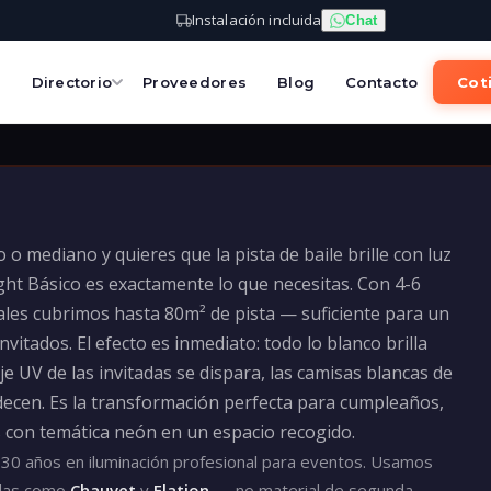
Instalación incluida
Chat
s
Directorio
Proveedores
Blog
Contacto
Coti
o mediano y quieres que la pista de baile brille con luz
ght Básico es exactamente lo que necesitas. Con 4-6
les cubrimos hasta 80m² de pista — suficiente para un
nvitados. El efecto es inmediato: todo lo blanco brilla
e UV de las invitadas se dispara, las camisas blancas de
ecen. Es la transformación perfecta para cumpleaños,
s con temática neón en un espacio recogido.
30 años en iluminación profesional para eventos. Usamos
idas como
Chauvet
y
Elation
— no material de segunda