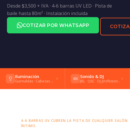
Desde $3,500 + IVA · 4-6 barras UV LED · Pista de
baile hasta 80m² · Instalación incluida
COTIZAR POR WHATSAPP
COTIZA
Iluminación
Sonido & DJ
Guirnaldas · Cabezas móviles · Gobos
JBL · QSC · DJ profesional · Shure
4-6 BARRAS UV CUBREN LA PISTA DE CUALQUIER SALÓN
ÍNTIMO.