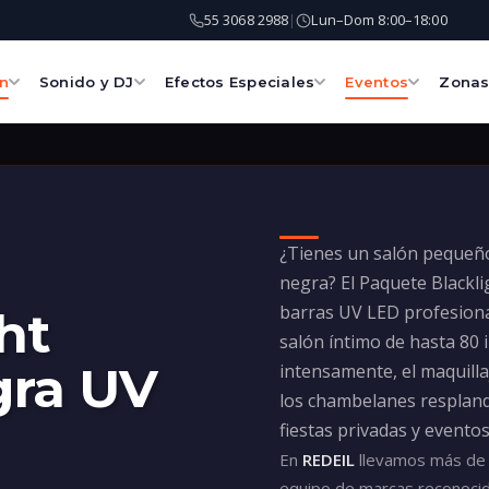
55 3068 2988
Lun–Dom 8:00–18:00
|
ón
Sonido y DJ
Efectos Especiales
Eventos
Zona
¿Tienes un salón pequeño 
negra? El Paquete Blackli
barras UV LED profesiona
ht
salón íntimo de hasta 80 i
gra UV
intensamente, el maquillaj
los chambelanes respland
fiestas privadas y evento
En
REDEIL
llevamos más de 
equipo de marcas reconoc