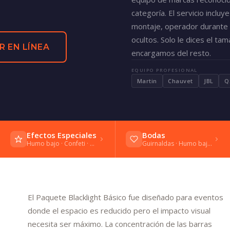
categoría. El servicio incl
montaje, operador durante e
ocultos. Solo le dices el ta
R EN LÍNEA
encargamos del resto.
EQUIPO PROFESIONAL
Martin
Chauvet
JBL
Q
Efectos Especiales
Bodas
Humo bajo · Confeti · Bengalas frías
Guirnaldas · Humo bajo · Vals
El Paquete Blacklight Básico fue diseñado para eventos
donde el espacio es reducido pero el impacto visual
necesita ser máximo. La concentración de las barras