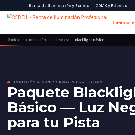
Renta de Iluminación y Sonido — CDMX y Edomex
Iluminaci
Inicio
Iluminación
Luz Negra
Blacklight Básico
ILUMINACIÓN & SONIDO PROFESIONAL · CDMX
Paquete Blacklig
Básico — Luz Ne
para tu Pista