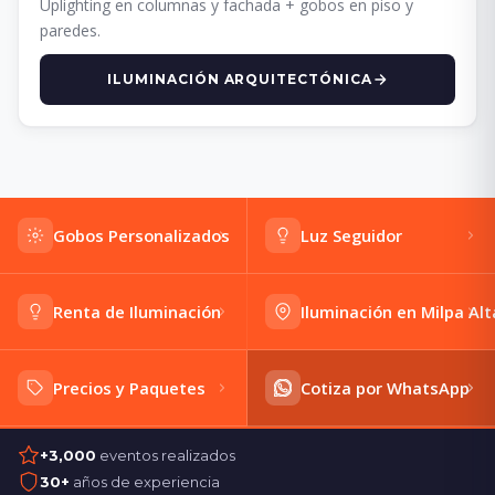
Uplighting en columnas y fachada + gobos en piso y
paredes.
ILUMINACIÓN ARQUITECTÓNICA
Gobos Personalizados
Luz Seguidor
Renta de Iluminación
Iluminación en Milpa Alt
Precios y Paquetes
Cotiza por WhatsApp
+3,000
eventos realizados
30+
años de experiencia