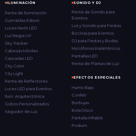
ILUMINACIÓN
SONIDO Y DJ
Renta de Sonido para
Renta de Iluminación
Eventos
Guirnaldas Edison
Luz y Sonido para Fiestas
Luces Neón LED
Bocinas para Eventos
Luz Negra UV
DJ para Fiestas y Bodas
Sky Tracker
Micrófonos Inalámbricos
Cabezas Móviles
Pantallas LED
Cascadas LED
Renta de Plantas de Luz
City Color
City Light
EFECTOS ESPECIALES
Renta de Reflectores
Humo Bajo
Luces LED para Eventos
Confeti
Ilum. Arquitectónica
Burbujas
Gobos Personalizados
Bola Disco
Seguidor de Luz
Pantalla Inflable
Podium