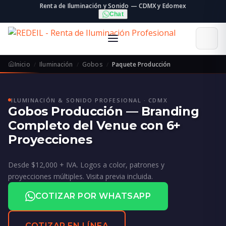
Renta de Iluminación y Sonido — CDMX y Edomex
Chat
Inicio
Iluminación
Gobos
Paquete Producción
ILUMINACIÓN & SONIDO PROFESIONAL · CDMX
Gobos Producción — Branding
Completo del Venue con 6+
Proyecciones
Desde $12,000 + IVA. Logos a color, patrones y
proyecciones múltiples. Visita previa incluida.
COTIZAR POR WHATSAPP
COTIZAR EN LÍNEA