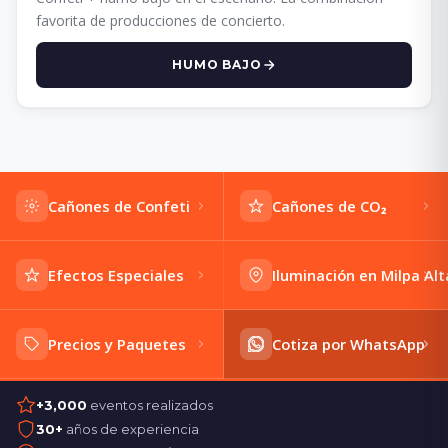
favorita de producciones de concierto.
HUMO BAJO
Cañones de Confeti
Cañones de CO₂
Efectos Especiales
Iluminación en Milpa Alt
Precios y Paquetes
Cotiza por WhatsApp
+3,000
eventos realizados
30+
años de experiencia