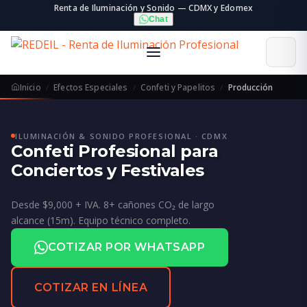
Renta de Iluminación y Sonido — CDMX y Edomex
Chat
Inicio
Efectos Especiales
Confeti y Papelitos
Producción
ILUMINACIÓN & SONIDO PROFESIONAL · CDMX
Confeti Profesional para
Conciertos y Festivales
Desde $9,000 + IVA. 8+ cañones CO₂ de largo
alcance (15m). Equipo técnico completo.
COTIZAR POR WHATSAPP
COTIZAR EN LÍNEA