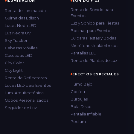
ILUMINACIÓN
SONIDO Y DJ
Renta de Sonido para
Renta de Iluminación
Eventos
Guirnaldas Edison
Luz y Sonido para Fiestas
Luces Neón LED
Bocinas para Eventos
Luz Negra UV
DJ para Fiestas y Bodas
Sky Tracker
Micrófonos Inalámbricos
Cabezas Móviles
Pantallas LED
Cascadas LED
Renta de Plantas de Luz
City Color
City Light
EFECTOS ESPECIALES
Renta de Reflectores
Humo Bajo
Luces LED para Eventos
Confeti
Ilum. Arquitectónica
Burbujas
Gobos Personalizados
Bola Disco
Seguidor de Luz
Pantalla Inflable
Podium