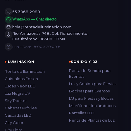
55 3068 2988
WhatsApp — Chat directo
hola@rentadeiluminacion.com
Río Amazonas 74B, Col. Renacimiento,
Cuauhtémoc, 06500 CDMX
Lun – Dom · 8:00 a 20:00 h
ILUMINACIÓN
SONIDO Y DJ
Renta de Sonido para
Renta de Iluminación
Eventos
Guirnaldas Edison
Luz y Sonido para Fiestas
Luces Neón LED
Bocinas para Eventos
Luz Negra UV
DJ para Fiestas y Bodas
Sky Tracker
Micrófonos Inalámbricos
Cabezas Móviles
Pantallas LED
Cascadas LED
Renta de Plantas de Luz
City Color
City Light