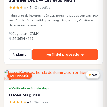
Summer Leds — Letreros Neón
4.2
· 405 reseñas
Fabricante de letreros neón LED personalizados con casi 400
reseñas. Neón a medida para negocios, bodas, XV años y
decoración de eventos.
Coyoacán, CDMX
56 3654 4619
Llamar
Perfil del proveedor
4.9
ILUMINACIÓN
CDMX
Verificado en Google Maps
Luces Mágicas
4.9
· 336 reseñas