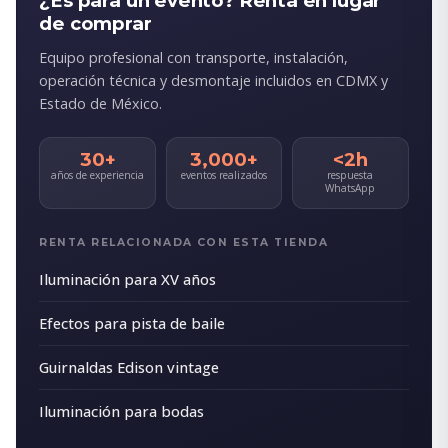
¿Es para un evento? Renta en lugar
de comprar
Equipo profesional con transporte, instalación,
operación técnica y desmontaje incluidos en CDMX y
Estado de México.
30+
3,000+
<2h
años de experiencia
eventos realizados
respuesta
WhatsApp
RENTA RELACIONADA CON ESTA TIENDA
Iluminación para XV años
Efectos para pista de baile
Guirnaldas Edison vintage
Iluminación para bodas