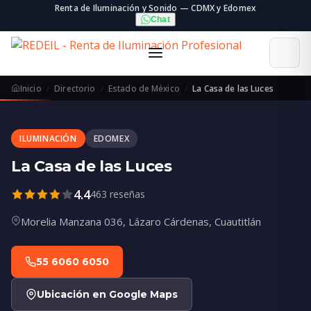
Renta de Iluminación y Sonido — CDMX y Edomex
Chat
Inicio
Directorio
Estado de México
La Casa de las Luces
ILUMINACIÓN
EDOMEX
La Casa de las Luces
4.4
463 reseñas
Morelia Manzana 036, Lázaro Cárdenas, Cuautitlán
55 6060 6050
Ubicación en Google Maps