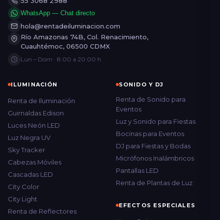
55 3068 2988
WhatsApp — Chat directo
hola@rentadeiluminacion.com
Río Amazonas 74B, Col. Renacimiento,
Cuauhtémoc, 06500 CDMX
Lun – Dom · 8:00 a 20:00 h
ILUMINACIÓN
SONIDO Y DJ
Renta de Sonido para
Renta de Iluminación
Eventos
Guirnaldas Edison
Luz y Sonido para Fiestas
Luces Neón LED
Bocinas para Eventos
Luz Negra UV
DJ para Fiestas y Bodas
Sky Tracker
Micrófonos Inalámbricos
Cabezas Móviles
Pantallas LED
Cascadas LED
Renta de Plantas de Luz
City Color
City Light
EFECTOS ESPECIALES
Renta de Reflectores