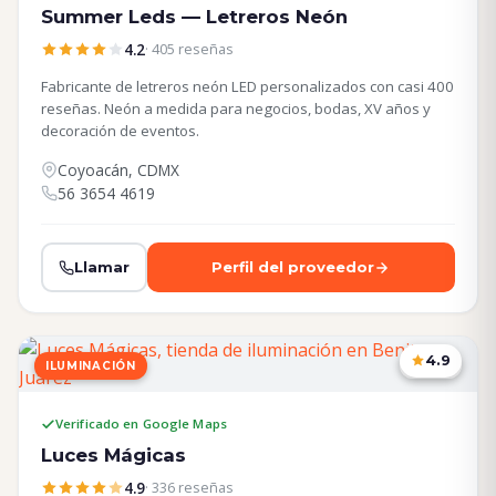
Summer Leds — Letreros Neón
4.2
· 405 reseñas
Fabricante de letreros neón LED personalizados con casi 400
reseñas. Neón a medida para negocios, bodas, XV años y
decoración de eventos.
Coyoacán, CDMX
56 3654 4619
Llamar
Perfil del proveedor
4.9
ILUMINACIÓN
CDMX
Verificado en Google Maps
Luces Mágicas
4.9
· 336 reseñas