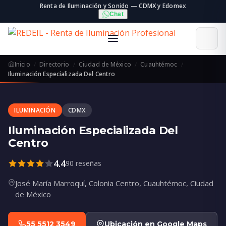
Renta de Iluminación y Sonido — CDMX y Edomex
Chat
Inicio
Directorio
Ciudad de México
Cuauhtémoc
Iluminación Especializada Del Centro
ILUMINACIÓN
CDMX
Iluminación Especializada Del
Centro
4.4
90 reseñas
José María Marroquí, Colonia Centro, Cuauhtémoc, Ciudad
de México
55 5512 3549
Ubicación en Google Maps