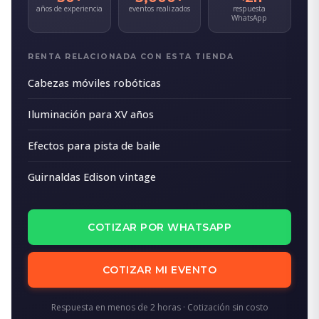
años de experiencia
eventos realizados
respuesta
WhatsApp
RENTA RELACIONADA CON ESTA TIENDA
Cabezas móviles robóticas
Iluminación para XV años
Efectos para pista de baile
Guirnaldas Edison vintage
COTIZAR POR WHATSAPP
COTIZAR MI EVENTO
Respuesta en menos de 2 horas · Cotización sin costo