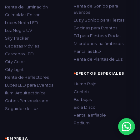
Renta de Sonido para
Renta de Iluminación
Eventos
Guirnaldas Edison
Luz y Sonido para Fiestas
Luces Neón LED
Bocinas para Eventos
Luz Negra UV
DJ para Fiestas y Bodas
Sky Tracker
Micrófonos Inalámbricos
Cabezas Móviles
Pantallas LED
Cascadas LED
Renta de Plantas de Luz
City Color
City Light
EFECTOS ESPECIALES
Renta de Reflectores
Humo Bajo
Luces LED para Eventos
Confeti
Ilum. Arquitectónica
Burbujas
Gobos Personalizados
Bola Disco
Seguidor de Luz
Pantalla Inflable
Podium
EMPRESA