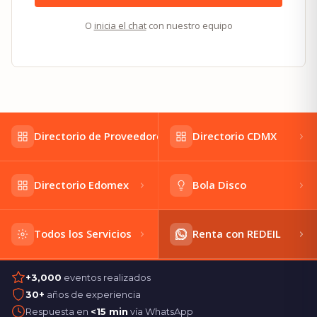
O
inicia el chat
con nuestro equipo
Directorio de Proveedores
Directorio CDMX
Directorio Edomex
Bola Disco
Todos los Servicios
Renta con REDEIL
+3,000
eventos realizados
30+
años de experiencia
Respuesta en
<15 min
vía WhatsApp