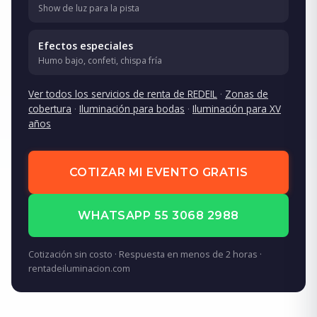
Show de luz para la pista
Efectos especiales
Humo bajo, confeti, chispa fría
Ver todos los servicios de renta de REDEIL
·
Zonas de
cobertura
·
Iluminación para bodas
·
Iluminación para XV
años
COTIZAR MI EVENTO GRATIS
WHATSAPP 55 3068 2988
Cotización sin costo · Respuesta en menos de 2 horas ·
rentadeiluminacion.com