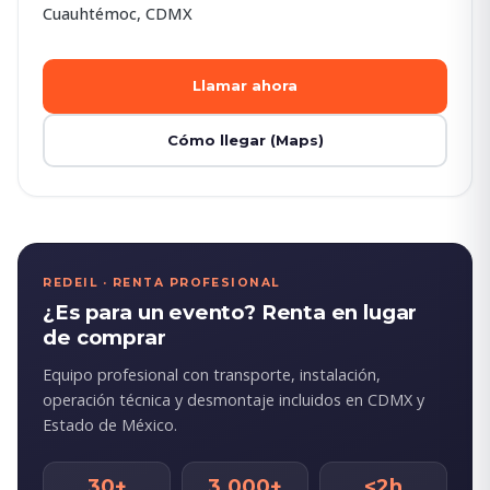
Cuauhtémoc, CDMX
Llamar ahora
Cómo llegar (Maps)
REDEIL · RENTA PROFESIONAL
¿Es para un evento? Renta en lugar
de comprar
Equipo profesional con transporte, instalación,
operación técnica y desmontaje incluidos en CDMX y
Estado de México.
30+
3,000+
<2h