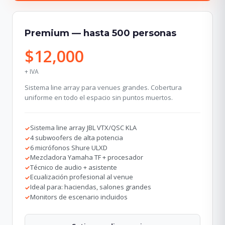
Premium — hasta 500 personas
$12,000
+ IVA
Sistema line array para venues grandes. Cobertura
uniforme en todo el espacio sin puntos muertos.
Sistema line array JBL VTX/QSC KLA
✓
4 subwoofers de alta potencia
✓
6 micrófonos Shure ULXD
✓
Mezcladora Yamaha TF + procesador
✓
Técnico de audio + asistente
✓
Ecualización profesional al venue
✓
Ideal para: haciendas, salones grandes
✓
Monitors de escenario incluidos
✓