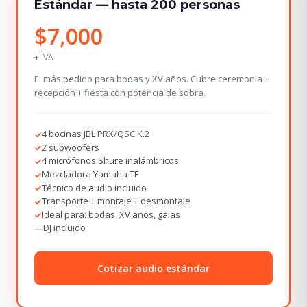
Estándar — hasta 200 personas
$7,000
+ IVA
El más pedido para bodas y XV años. Cubre ceremonia +
recepción + fiesta con potencia de sobra.
4 bocinas JBL PRX/QSC K.2
✓
2 subwoofers
✓
4 micrófonos Shure inalámbricos
✓
Mezcladora Yamaha TF
✓
Técnico de audio incluido
✓
Transporte + montaje + desmontaje
✓
Ideal para: bodas, XV años, galas
✓
DJ incluido
—
Cotizar audio estándar