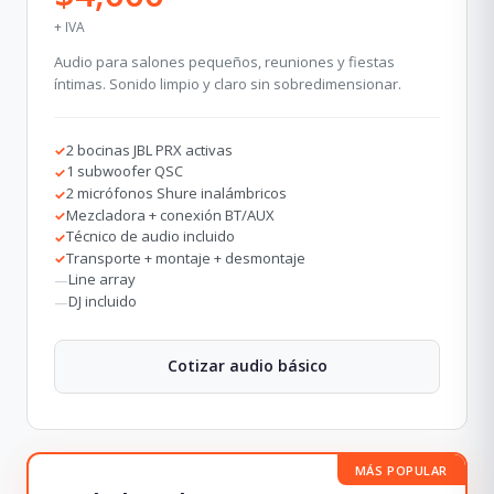
+ IVA
Audio para salones pequeños, reuniones y fiestas
íntimas. Sonido limpio y claro sin sobredimensionar.
2 bocinas JBL PRX activas
✓
1 subwoofer QSC
✓
2 micrófonos Shure inalámbricos
✓
Mezcladora + conexión BT/AUX
✓
Técnico de audio incluido
✓
Transporte + montaje + desmontaje
✓
Line array
—
DJ incluido
—
Cotizar audio básico
MÁS POPULAR