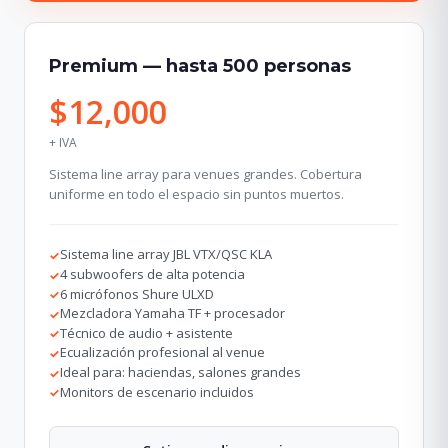
Premium — hasta 500 personas
$12,000
+ IVA
Sistema line array para venues grandes. Cobertura
uniforme en todo el espacio sin puntos muertos.
Sistema line array JBL VTX/QSC KLA
✓
4 subwoofers de alta potencia
✓
6 micrófonos Shure ULXD
✓
Mezcladora Yamaha TF + procesador
✓
Técnico de audio + asistente
✓
Ecualización profesional al venue
✓
Ideal para: haciendas, salones grandes
✓
Monitors de escenario incluidos
✓