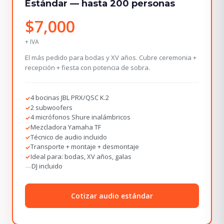
Estándar — hasta 200 personas
$7,000
+ IVA
El más pedido para bodas y XV años. Cubre ceremonia +
recepción + fiesta con potencia de sobra.
4 bocinas JBL PRX/QSC K.2
✓
2 subwoofers
✓
4 micrófonos Shure inalámbricos
✓
Mezcladora Yamaha TF
✓
Técnico de audio incluido
✓
Transporte + montaje + desmontaje
✓
Ideal para: bodas, XV años, galas
✓
DJ incluido
—
Cotizar audio estándar