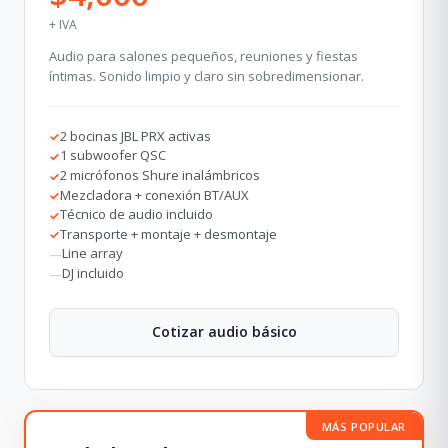
+ IVA
Audio para salones pequeños, reuniones y fiestas
íntimas. Sonido limpio y claro sin sobredimensionar.
2 bocinas JBL PRX activas
✓
1 subwoofer QSC
✓
2 micrófonos Shure inalámbricos
✓
Mezcladora + conexión BT/AUX
✓
Técnico de audio incluido
✓
Transporte + montaje + desmontaje
✓
Line array
—
DJ incluido
—
Cotizar audio básico
MÁS POPULAR