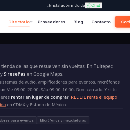
Instalación incluida
Chat
s
Directorio
Proveedores
Blog
Contacto
Coti
tienda de las que resuelven sin vueltas. En Tultepec
y
9 reseñas
en Google Maps.
 sistemas de audio, amplificadores para eventos, micrófonos
Lun-Vie 09:00-20:00, Sáb 09:00-16:00, Dom cerrado. Y si tu
fieres
rentar en lugar de comprar
,
REDEIL renta el equipo
uida
en CDMX y Estado de México.
adores para eventos
Micrófonos y mezcladoras