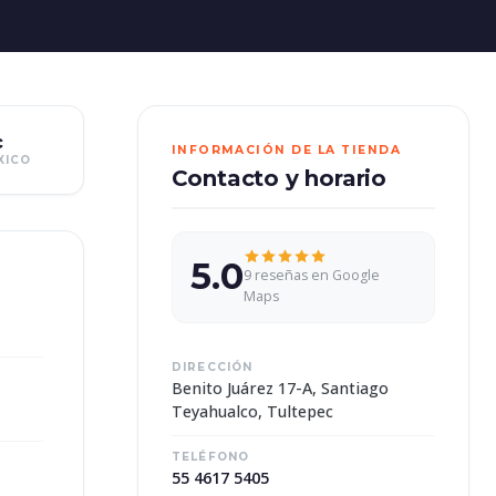
c
INFORMACIÓN DE LA TIENDA
XICO
Contacto y horario
5.0
9 reseñas en Google
Maps
DIRECCIÓN
Benito Juárez 17-A, Santiago
Teyahualco, Tultepec
TELÉFONO
55 4617 5405