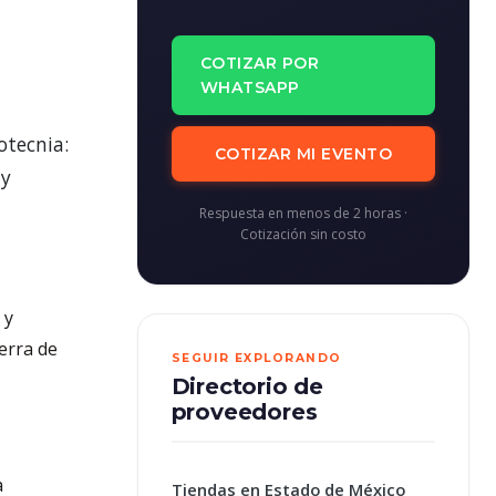
COTIZAR POR
WHATSAPP
otecnia:
COTIZAR MI EVENTO
 y
Respuesta en menos de 2 horas ·
Cotización sin costo
 y
ierra de
SEGUIR EXPLORANDO
Directorio de
proveedores
a
Tiendas en Estado de México