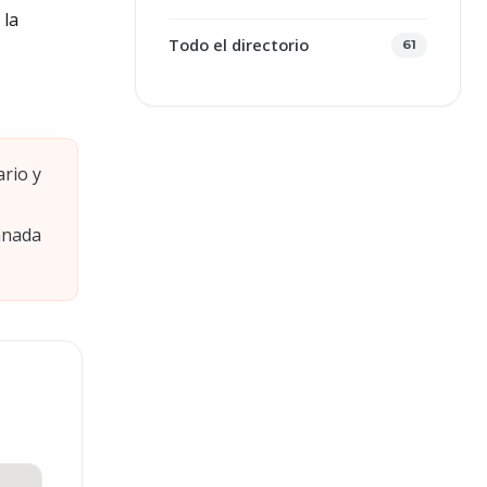
 la
Todo el directorio
61
ario y
anada