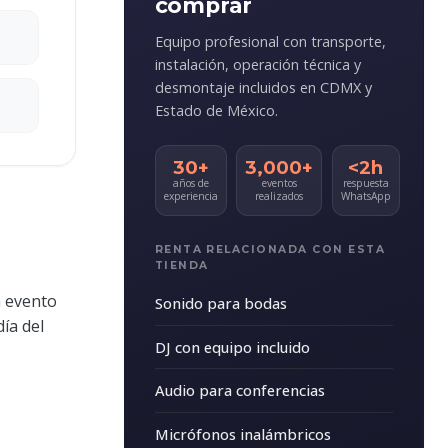
comprar
Equipo profesional con transporte,
instalación, operación técnica y
desmontaje incluidos en CDMX y
Estado de México.
30+
3,000+
<2h
años de
eventos
respuesta
experiencia
realizados
WhatsApp
RENTA RELACIONADA CON ESTA
TIENDA
n evento
Sonido para bodas
día del
DJ con equipo incluido
Audio para conferencias
Micrófonos inalámbricos