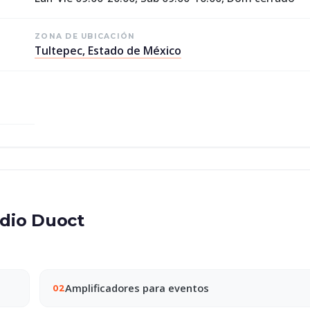
ZONA DE UBICACIÓN
Tultepec, Estado de México
udio Duoct
.
Amplificadores para eventos
02