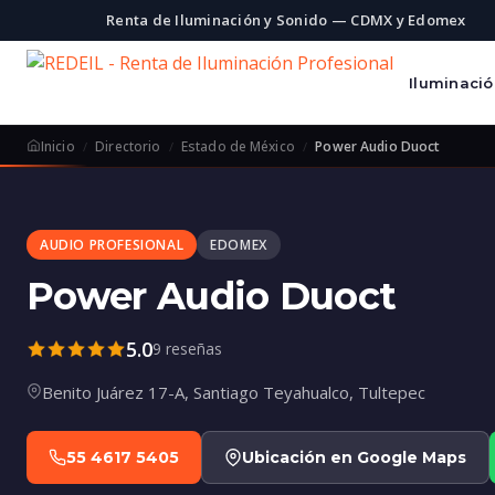
Renta de Iluminación y Sonido — CDMX y Edomex
Iluminaci
Inicio
Directorio
Estado de México
Power Audio Duoct
AUDIO PROFESIONAL
EDOMEX
Power Audio Duoct
5.0
9 reseñas
Benito Juárez 17-A, Santiago Teyahualco, Tultepec
55 4617 5405
Ubicación en Google Maps