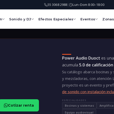
55 3068 2988
Lun–Dom 8:00–18:00
|
ón
Sonido y DJ
Efectos Especiales
Eventos
Zona
Power Audio Duoct
es una 
acumula
5.0 de calificación
Su catálogo abarca bocinas y
y mezcladoras, con atención 
proyecto es un evento y pre
de sonido con instalación incl
ESPECIALIDADES
Cotizar renta
Bocinas y sistemas
Amplific
Equipo audiovisual