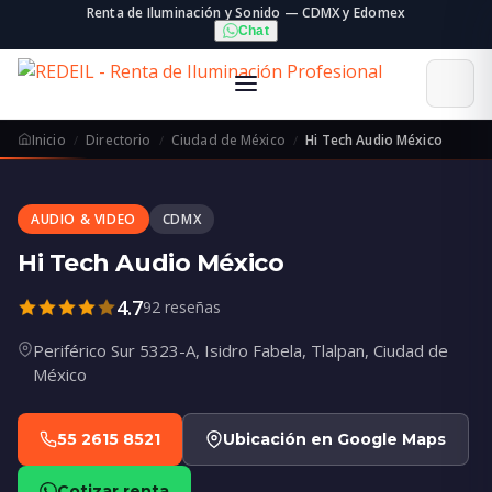
Renta de Iluminación y Sonido — CDMX y Edomex
Chat
Inicio
Directorio
Ciudad de México
Hi Tech Audio México
AUDIO & VIDEO
CDMX
Hi Tech Audio México
4.7
92 reseñas
Periférico Sur 5323-A, Isidro Fabela, Tlalpan, Ciudad de
México
55 2615 8521
Ubicación en Google Maps
Cotizar renta