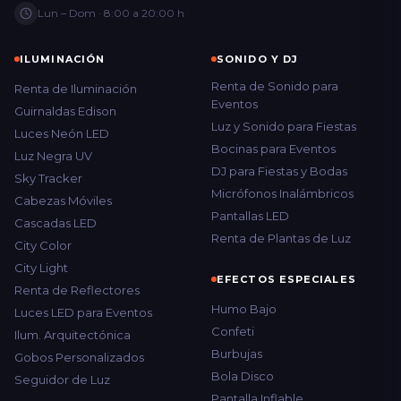
Lun – Dom · 8:00 a 20:00 h
ILUMINACIÓN
SONIDO Y DJ
Renta de Sonido para
Renta de Iluminación
Eventos
Guirnaldas Edison
Luz y Sonido para Fiestas
Luces Neón LED
Bocinas para Eventos
Luz Negra UV
DJ para Fiestas y Bodas
Sky Tracker
Micrófonos Inalámbricos
Cabezas Móviles
Pantallas LED
Cascadas LED
Renta de Plantas de Luz
City Color
City Light
EFECTOS ESPECIALES
Renta de Reflectores
Humo Bajo
Luces LED para Eventos
Confeti
Ilum. Arquitectónica
Burbujas
Gobos Personalizados
Bola Disco
Seguidor de Luz
Pantalla Inflable