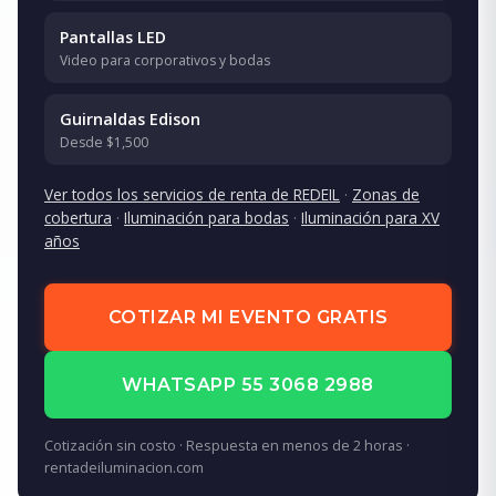
Pantallas LED
Video para corporativos y bodas
Guirnaldas Edison
Desde $1,500
Ver todos los servicios de renta de REDEIL
·
Zonas de
cobertura
·
Iluminación para bodas
·
Iluminación para XV
años
COTIZAR MI EVENTO GRATIS
WHATSAPP 55 3068 2988
Cotización sin costo · Respuesta en menos de 2 horas ·
rentadeiluminacion.com