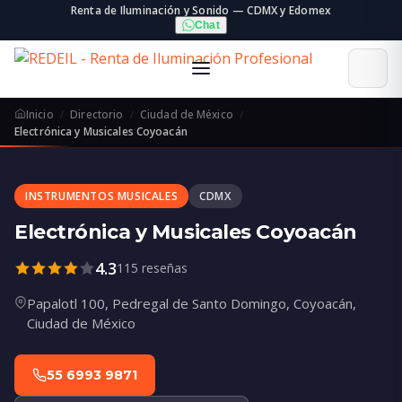
Renta de Iluminación y Sonido — CDMX y Edomex
Chat
Inicio
Directorio
Ciudad de México
Electrónica y Musicales Coyoacán
INSTRUMENTOS MUSICALES
CDMX
Electrónica y Musicales Coyoacán
4.3
115 reseñas
Papalotl 100, Pedregal de Santo Domingo, Coyoacán,
Ciudad de México
55 6993 9871