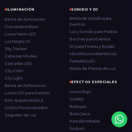
ILUMINACIÓN
SONIDO Y DJ
Renta de Sonido para
Renta de Iluminación
Eventos
Guirnaldas Edison
Luz y Sonido para Fiestas
Luces Neón LED
Bocinas para Eventos
Luz Negra UV
DJ para Fiestas y Bodas
Sky Tracker
Micrófonos Inalámbricos
Cabezas Móviles
Pantallas LED
Cascadas LED
Renta de Plantas de Luz
City Color
City Light
EFECTOS ESPECIALES
Renta de Reflectores
Humo Bajo
Luces LED para Eventos
Confeti
Ilum. Arquitectónica
Burbujas
Gobos Personalizados
Bola Disco
Seguidor de Luz
Pantalla Inflable
Podium