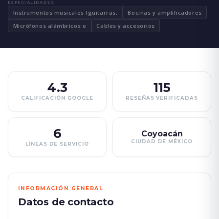
ESPECIALIDADES
Instrumentos musicales (guitarras,
Bocinas y amplificadores
Micrófonos alámbricos e
Cables y accesorios
4.3
115
CALIFICACIÓN GOOGLE
RESEÑAS VERIFICADAS
6
Coyoacán
CIUDAD DE MÉXICO
LÍNEAS DE SERVICIO
INFORMACIÓN GENERAL
Datos de contacto