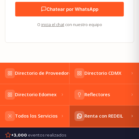
Chatear por WhatsApp
O
inicia el chat
con nuestro equipo
Directorio de Proveedores
Directorio CDMX
Directorio Edomex
Reflectores
Todos los Servicios
Renta con REDEIL
+3,000
eventos realizados