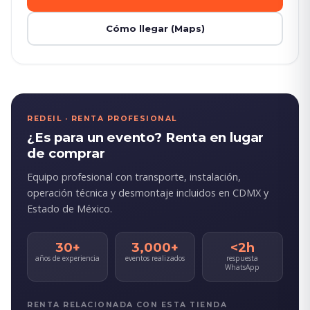
Cómo llegar (Maps)
REDEIL · RENTA PROFESIONAL
¿Es para un evento? Renta en lugar
de comprar
Equipo profesional con transporte, instalación,
operación técnica y desmontaje incluidos en CDMX y
Estado de México.
30+
3,000+
<2h
años de experiencia
eventos realizados
respuesta
WhatsApp
RENTA RELACIONADA CON ESTA TIENDA