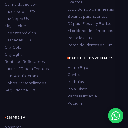
Eventos
Guirnaldas Edison
Luz y Sonido para Fiestas
Luces Neón LED
Bocinas para Eventos
Luz Negra UV
DJ para Fiestas y Bodas
Sky Tracker
Micrófonos Inalámbricos
Cabezas Móviles
Pantallas LED
Cascadas LED
Renta de Plantas de Luz
City Color
City Light
EFECTOS ESPECIALES
Renta de Reflectores
Humo Bajo
Luces LED para Eventos
Confeti
Ilum. Arquitectónica
Burbujas
Gobos Personalizados
Bola Disco
Seguidor de Luz
Pantalla Inflable
Podium
EMPRESA
Nosotros