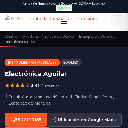
Renta de Iluminación y Sonido — CDMX y Edomex
Chat
Inicio
Directorio
Estado de México
Ecatepec de Morelos
Electrónica Aguilar
INSTRUMENTOS MUSICALES
EDOMEX
Electrónica Aguilar
4.3
161 reseñas
Cuauhtémoc Manzana 49-Lote 4, Ciudad Cuauhtémoc,
Ecatepec de Morelos
55 2221 3185
Ubicación en Google Maps