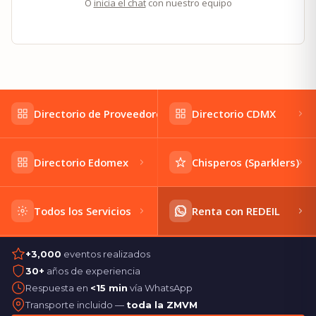
O
inicia el chat
con nuestro equipo
Directorio de Proveedores
Directorio CDMX
Directorio Edomex
Chisperos (Sparklers)
Todos los Servicios
Renta con REDEIL
+3,000
eventos realizados
30+
años de experiencia
Respuesta en
<15 min
vía WhatsApp
Transporte incluido —
toda la ZMVM