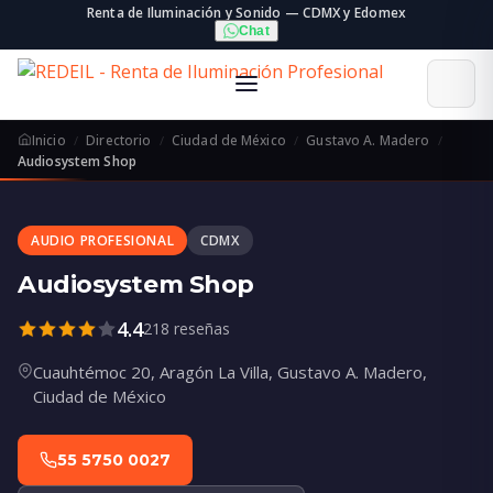
Renta de Iluminación y Sonido — CDMX y Edomex
Chat
Inicio
Directorio
Ciudad de México
Gustavo A. Madero
Audiosystem Shop
AUDIO PROFESIONAL
CDMX
Audiosystem Shop
4.4
218 reseñas
Cuauhtémoc 20, Aragón La Villa, Gustavo A. Madero,
Ciudad de México
55 5750 0027