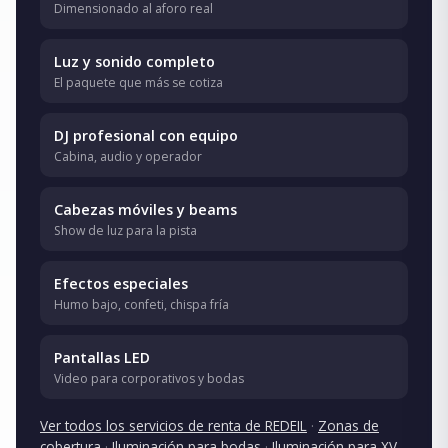
Dimensionado al aforo real
Luz y sonido completo
El paquete que más se cotiza
DJ profesional con equipo
Cabina, audio y operador
Cabezas móviles y beams
Show de luz para la pista
Efectos especiales
Humo bajo, confeti, chispa fría
Pantallas LED
Video para corporativos y bodas
Ver todos los servicios de renta de REDEIL
·
Zonas de
cobertura
·
Iluminación para bodas
·
Iluminación para XV