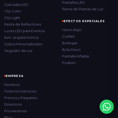
Pantallas LED
Cascadas LED
Renta de Plantas de Luz
City Color
City Light
EFECTOS ESPECIALES
Renta de Reflectores
Humo Bajo
Luces LED para Eventos
Confeti
Ilum. Arquitectónica
Burbujas
Gobos Personalizados
Bola Disco
Seguidor de Luz
Pantalla Inflable
Podium
EMPRESA
Nosotros
Todos los Servicios
Precios y Paquetes
Directorio
Proveedores
Blog