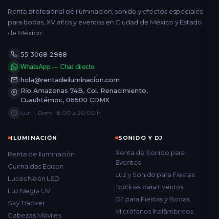
Renta profesional de iluminación, sonido y efectos especiales
para bodas, XV años y eventos en Ciudad de México y Estado
de México.
55 3068 2988
WhatsApp — Chat directo
hola@rentadeiluminacion.com
Río Amazonas 74B, Col. Renacimiento,
Cuauhtémoc, 06500 CDMX
Lun – Dom · 8:00 a 20:00 h
ILUMINACIÓN
SONIDO Y DJ
Renta de Sonido para
Renta de Iluminación
Eventos
Guirnaldas Edison
Luz y Sonido para Fiestas
Luces Neón LED
Bocinas para Eventos
Luz Negra UV
DJ para Fiestas y Bodas
Sky Tracker
Micrófonos Inalámbricos
Cabezas Móviles