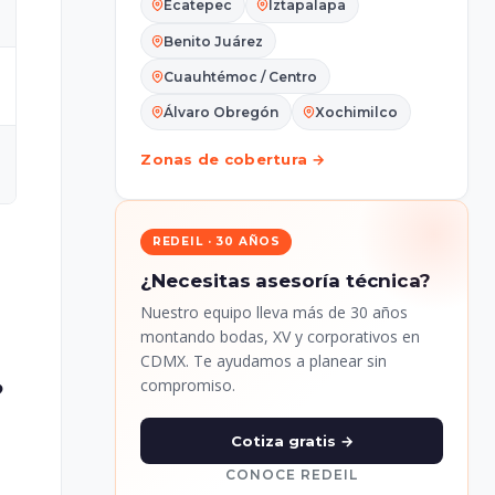
Ecatepec
Iztapalapa
Benito Juárez
Cuauhtémoc / Centro
Álvaro Obregón
Xochimilco
Zonas de cobertura →
REDEIL · 30 AÑOS
¿Necesitas asesoría técnica?
Nuestro equipo lleva más de 30 años
montando bodas, XV y corporativos en
CDMX. Te ayudamos a planear sin
?
compromiso.
Cotiza gratis →
CONOCE REDEIL