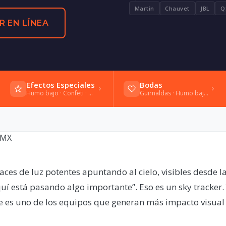
Martin
Chauvet
JBL
Q
R EN LÍNEA
Efectos Especiales
Bodas
Humo bajo · Confeti · Bengalas frías
Guirnaldas · Humo bajo · Vals
aces de luz potentes apuntando al cielo, visibles desde l
quí está pasando algo importante”. Eso es un sky tracker.
e es uno de los equipos que generan más impacto visual