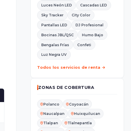
Luces Neón LED
Cascadas LED
Sky Tracker
City Color
Pantallas LED
DJ Profesional
Bocinas JBL/QSC
Humo Bajo
Bengalas Frías
Confeti
Luz Negra UV
Todos los servicios de renta →
ZONAS DE COBERTURA
Polanco
Coyoacán
Naucalpan
Huixquilucan
Tlalpan
Tlalnepantla