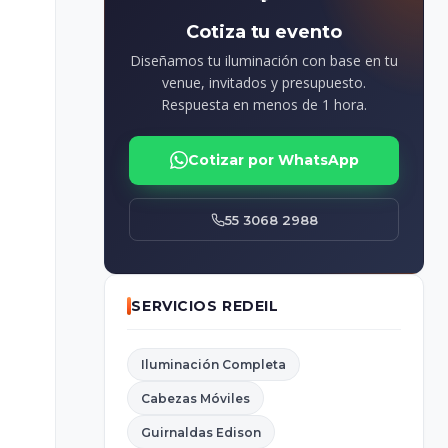
Cotiza tu evento
Diseñamos tu iluminación con base en tu
venue, invitados y presupuesto.
Respuesta en menos de 1 hora.
Cotizar por WhatsApp
55 3068 2988
SERVICIOS REDEIL
Iluminación Completa
Cabezas Móviles
Guirnaldas Edison