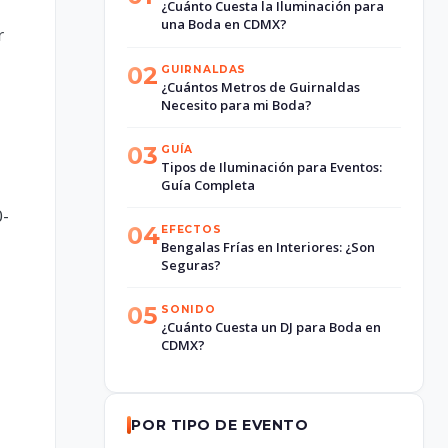
¿Cuánto Cuesta la Iluminación para
una Boda en CDMX?
r
02
GUIRNALDAS
¿Cuántos Metros de Guirnaldas
Necesito para mi Boda?
03
GUÍA
Tipos de Iluminación para Eventos:
Guía Completa
0-
04
EFECTOS
Bengalas Frías en Interiores: ¿Son
Seguras?
05
SONIDO
¿Cuánto Cuesta un DJ para Boda en
CDMX?
POR TIPO DE EVENTO