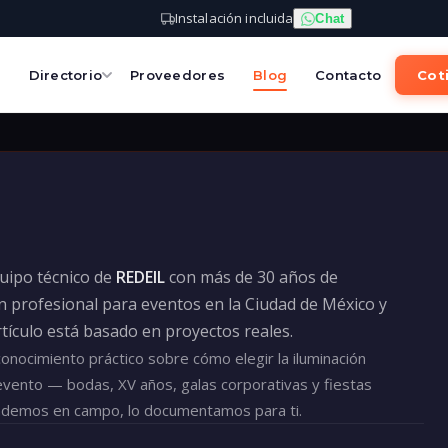
Instalación incluida
Chat
s
Directorio
Proveedores
Blog
Contacto
Coti
quipo técnico de
REDEIL
con más de 30 años de
n profesional para eventos en la Ciudad de México y
tículo está basado en proyectos reales.
nocimiento práctico sobre cómo elegir la iluminación
evento — bodas, XV años, galas corporativas y fiestas
ndemos en campo, lo documentamos para ti.