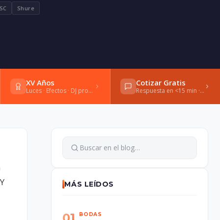
SC
Shure
XV Años
Cotizar Gratis
Luces · Efectos · DJ profesional
Respuesta en <15 min · WhatsApp
a
 Y
MÁS LEÍDOS
01
BODAS