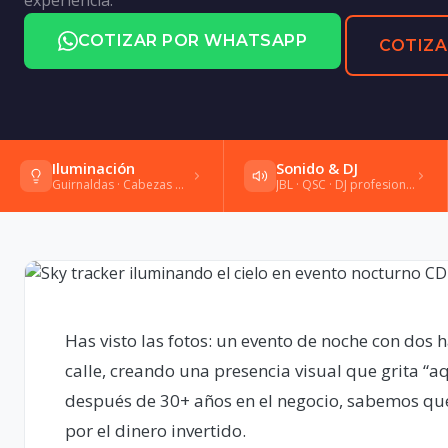
COTIZAR POR WHATSAPP
COTIZA
Iluminación
Sonido & DJ
Guirnaldas · Cabezas móviles · Gobos
JBL · QSC · DJ profesional · Shure
Has visto las fotos: un evento de noche con dos h
calle, creando una presencia visual que grita “a
después de 30+ años en el negocio, sabemos qu
por el dinero invertido.