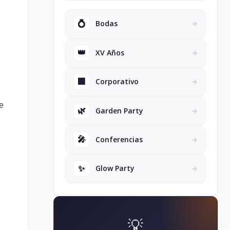
💍
Bodas
→
👑
XV Años
→
🏢
Corporativo
→
e
🌿
Garden Party
→
🎤
Conferencias
→
✨
Glow Party
→
💡