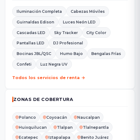
Iluminación Completa
Cabezas Móviles
Guirnaldas Edison
Luces Neón LED
Cascadas LED
Sky Tracker
City Color
Pantallas LED
DJ Profesional
Bocinas JBL/QSC
Humo Bajo
Bengalas Frías
Confeti
Luz Negra UV
Todos los servicios de renta →
ZONAS DE COBERTURA
Polanco
Coyoacán
Naucalpan
Huixquilucan
Tlalpan
Tlalnepantla
Ecatepec
Iztapalapa
Benito Juárez