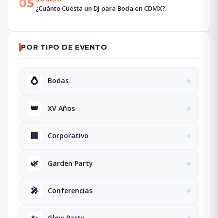
05
¿Cuánto Cuesta un DJ para Boda en CDMX?
POR TIPO DE EVENTO
💍
Bodas
→
👑
XV Años
→
🏢
Corporativo
→
🌿
Garden Party
→
🎤
Conferencias
→
✨
Glow Party
→