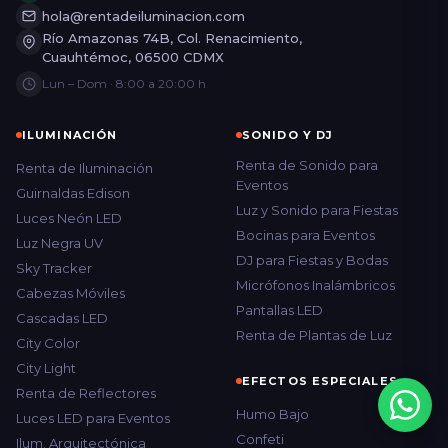
hola@rentadeiluminacion.com
Río Amazonas 74B, Col. Renacimiento,
Cuauhtémoc, 06500 CDMX
Lun – Dom · 8:00 a 20:00 h
ILUMINACIÓN
SONIDO Y DJ
Renta de Sonido para
Renta de Iluminación
Eventos
Guirnaldas Edison
Luz y Sonido para Fiestas
Luces Neón LED
Bocinas para Eventos
Luz Negra UV
DJ para Fiestas y Bodas
Sky Tracker
Micrófonos Inalámbricos
Cabezas Móviles
Pantallas LED
Cascadas LED
Renta de Plantas de Luz
City Color
City Light
EFECTOS ESPECIALES
Renta de Reflectores
Humo Bajo
Luces LED para Eventos
Confeti
Ilum. Arquitectónica