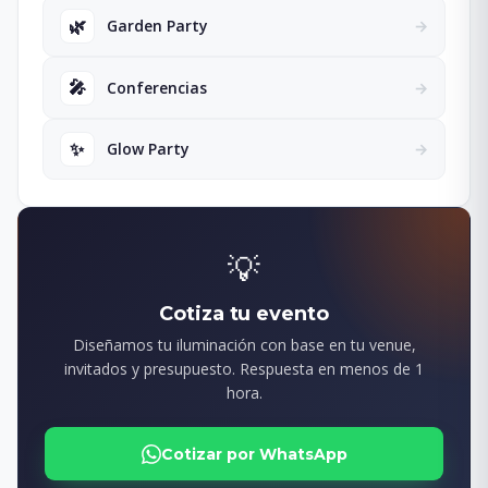
🌿
Garden Party
→
🎤
Conferencias
→
✨
Glow Party
→
💡
Cotiza tu evento
Diseñamos tu iluminación con base en tu venue,
invitados y presupuesto. Respuesta en menos de 1
hora.
Cotizar por WhatsApp