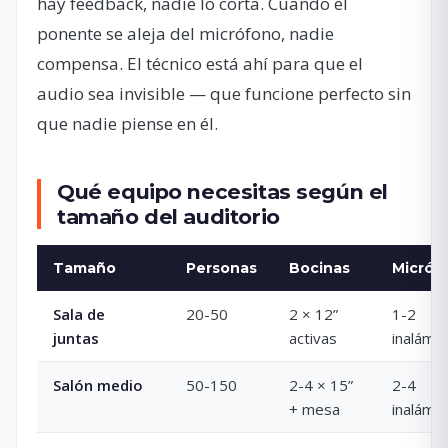
hay feedback, nadie lo corta. Cuando el
ponente se aleja del micrófono, nadie
compensa. El técnico está ahí para que el
audio sea invisible — que funcione perfecto sin
que nadie piense en él.
Qué equipo necesitas según el
tamaño del auditorio
Tamaño
Personas
Bocinas
Micróf
Sala de
20-50
2 × 12”
1-2
juntas
activas
inalámb
Salón medio
50-150
2-4 × 15”
2-4
+ mesa
inalámb