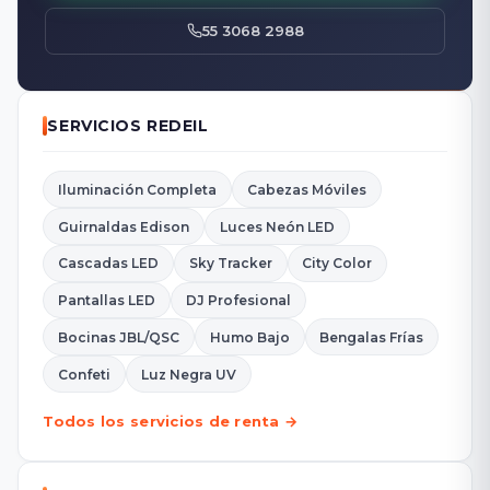
55 3068 2988
SERVICIOS REDEIL
Iluminación Completa
Cabezas Móviles
Guirnaldas Edison
Luces Neón LED
Cascadas LED
Sky Tracker
City Color
Pantallas LED
DJ Profesional
Bocinas JBL/QSC
Humo Bajo
Bengalas Frías
Confeti
Luz Negra UV
Todos los servicios de renta →