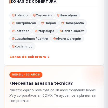
ZONAS DE COBERTURA
Polanco
Coyoacán
Naucalpan
Huixquilucan
Tlalpan
Tlalnepantla
Ecatepec
Iztapalapa
Benito Juárez
Cuauhtémoc / Centro
Álvaro Obregón
Xochimilco
Zonas de cobertura →
REDEIL · 30 AÑOS
¿Necesitas asesoría técnica?
Nuestro equipo lleva más de 30 años montando bodas,
XV y corporativos en CDMX. Te ayudamos a planear sin
compromiso.