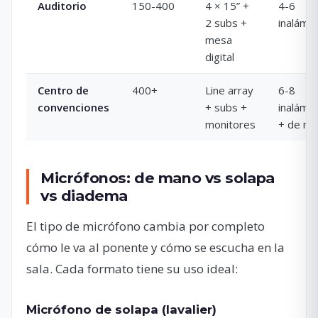
Auditorio
150-400
4 × 15” +
4-6
2 subs +
inalámb
mesa
digital
Centro de
400+
Line array
6-8
convenciones
+ subs +
inalámb
monitores
+ de m
Micrófonos: de mano vs solapa
vs diadema
El tipo de micrófono cambia por completo
cómo le va al ponente y cómo se escucha en la
sala. Cada formato tiene su uso ideal:
Micrófono de solapa (lavalier)